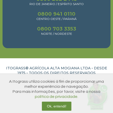
RIO DE JANEIRO / ESPÍRITO SANTO
0800 941 0110
CENTRO OESTE / PARANÁ
0800 703 3353
NORTE / NORDESTE
ITOGRASS® AGRÍCOLA ALTA MOGIANA LTDA • DESDE
1975 •
TODOS OS DIREITOS RESERVADOS
A Itograss utiliza cookies a fim de proporcionar uma
ATUAL INTERATIVA | CRIAÇÃO E DESENVOLVIMENTO DE SITES EM RIBEIRÃO PRETO
melhor experiência de navegação.
Para mais informações, por favor, visite a nossa
política de privacidade.
Ok, entendi!