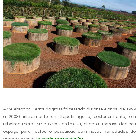
A Celebration Bermudagrass foi testada durante 4 anos (de 1999
a 2003), inicialmente em Itapetininga e, posteriormente, em
Ribeirão Preto- SP e Silva Jardim-RJ, onde a Itograss dedicou
espaço para testes e pesquisas com novas variedades de