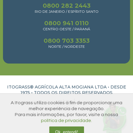
0800 282 2443
RIO DE JANEIRO / ESPÍRITO SANTO
0800 941 0110
CENTRO OESTE / PARANÁ
0800 703 3353
NORTE / NORDESTE
ITOGRASS® AGRÍCOLA ALTA MOGIANA LTDA • DESDE
1975 •
TODOS OS DIREITOS RESERVADOS
A Itograss utiliza cookies a fim de proporcionar uma
ATUAL INTERATIVA | CRIAÇÃO E DESENVOLVIMENTO DE SITES EM RIBEIRÃO PRETO
melhor experiência de navegação.
Para mais informações, por favor, visite a nossa
política de privacidade.
Ok, entendi!