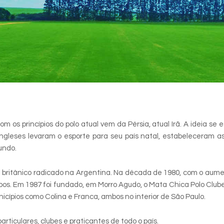
m os princípios do polo atual vem da Pérsia, atual Irã. A ideia se 
ingleses levaram o esporte para seu país natal, estabeleceram a
undo.
m britânico radicado na Argentina. Na década de 1980, com o aum
pos. Em 1987 foi fundado, em Morro Agudo, o Mata Chica Polo Club
icípios como Colina e Franca, ambos no interior de São Paulo.
rticulares, clubes e praticantes de todo o país.