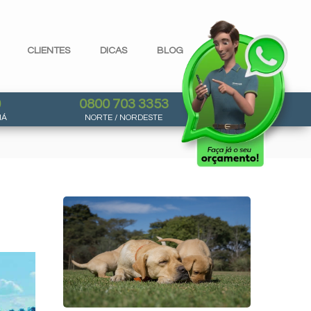
CLIENTES
DICAS
BLOG
0
0800 703 3353
NÁ
NORTE / NORDESTE