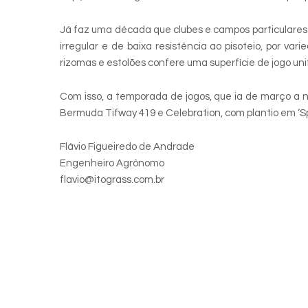
Já faz uma década que clubes e campos particulares 
irregular e de baixa resistência ao pisoteio, por v
rizomas e estolões confere uma superfície de jogo u
Com isso, a temporada de jogos, que ia de março a 
Bermuda Tifway 419 e Celebration, com plantio em ‘Spr
Flávio Figueiredo de Andrade
Engenheiro Agrônomo
flavio@itograss.com.br