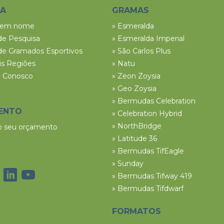
SA
GRAMAS
tem nome
» Esmeralda
de Pesquisa
» Esmeralda Imperial
de Gramados Esportivos
» São Carlos Plus
ais Regiões
» Natu
e Conosco
» Zeon Zoysia
» Geo Zoysia
» Bermudas Celebration
ENTO
» Celebration Hybrid
» NorthBridge
 o seu orçamento
» Latitude 36
» Bermudas TifEagle
» Sunday
» Bermudas Tifway 419
» Bermudas Tifdwarf
FORMATOS