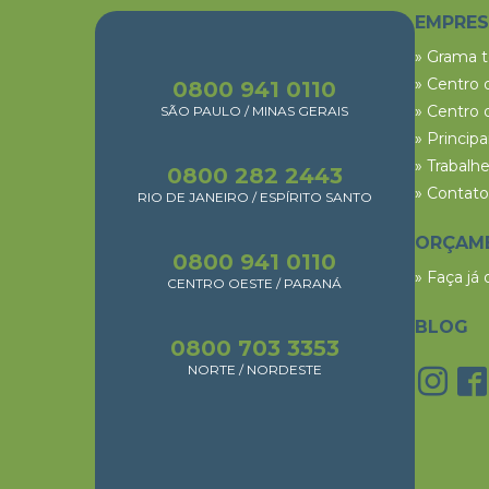
EMPRE
» Grama 
» Centro 
0800 941 0110
» Centro 
SÃO PAULO / MINAS GERAIS
» Princip
» Trabalh
0800 282 2443
» Contato
RIO DE JANEIRO / ESPÍRITO SANTO
ORÇAM
0800 941 0110
» Faça já
CENTRO OESTE / PARANÁ
BLOG
0800 703 3353
NORTE / NORDESTE