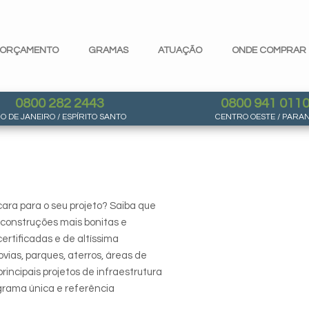
ORÇAMENTO
GRAMAS
ATUAÇÃO
ONDE COMPRAR
0800 282 2443
0800 941 011
IO DE JANEIRO / ESPÍRITO SANTO
CENTRO OESTE / PARA
ra para o seu projeto? Saiba que
 construções mais bonitas e
rtificadas e de altíssima
ias, parques, aterros, áreas de
rincipais projetos de infraestrutura
 grama única e referência