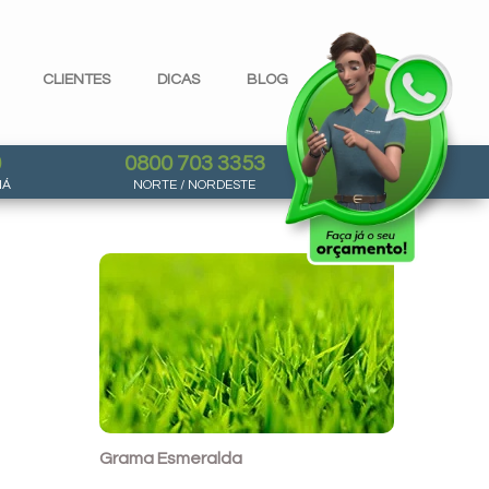
CLIENTES
DICAS
BLOG
0
0800 703 3353
NÁ
NORTE / NORDESTE
Grama
Esmeralda