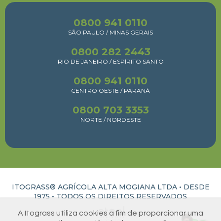
0800 941 0110
SÃO PAULO / MINAS GERAIS
0800 282 2443
RIO DE JANEIRO / ESPÍRITO SANTO
0800 941 0110
CENTRO OESTE / PARANÁ
0800 703 3353
NORTE / NORDESTE
ITOGRASS® AGRÍCOLA ALTA MOGIANA LTDA • DESDE
1975 •
TODOS OS DIREITOS RESERVADOS
A Itograss utiliza cookies a fim de proporcionar uma
ATUAL INTERATIVA | CRIAÇÃO E DESENVOLVIMENTO DE SITES EM RIBEIRÃO PRETO