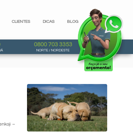
CLIENTES
DICAS
BLOG
0
0800 703 3353
NÁ
NORTE / NORDESTE
enkoji –