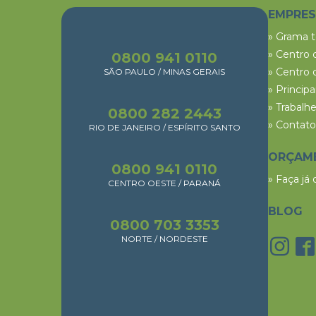
EMPRE
» Grama 
» Centro 
0800 941 0110
» Centro 
SÃO PAULO / MINAS GERAIS
» Princip
» Trabalh
0800 282 2443
» Contato
RIO DE JANEIRO / ESPÍRITO SANTO
ORÇAM
0800 941 0110
» Faça já
CENTRO OESTE / PARANÁ
BLOG
0800 703 3353
NORTE / NORDESTE