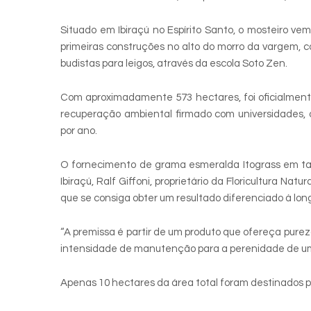
Situado em Ibiraçú no Espírito Santo, o mosteiro ve
primeiras construções no alto do morro da vargem, 
budistas para leigos, através da escola Soto Zen.
Com aproximadamente 573 hectares, foi oficialment
recuperação ambiental firmado com universidades, 
por ano.
O fornecimento de grama esmeralda Itograss em tap
Ibiraçú, Ralf Giffoni, proprietário da Floricultura Na
que se consiga obter um resultado diferenciado à lon
“A premissa é partir de um produto que ofereça purez
intensidade de manutenção para a perenidade de um
Apenas 10 hectares da área total foram destinados par