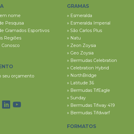
SA
GRAMAS
tem nome
» Esmeralda
de Pesquisa
» Esmeralda Imperial
de Gramados Esportivos
» São Carlos Plus
ais Regiões
» Natu
e Conosco
» Zeon Zoysia
» Geo Zoysia
» Bermudas Celebration
ENTO
» Celebration Hybrid
» NorthBridge
 o seu orçamento
» Latitude 36
» Bermudas TifEagle
» Sunday
» Bermudas Tifway 419
» Bermudas Tifdwarf
FORMATOS