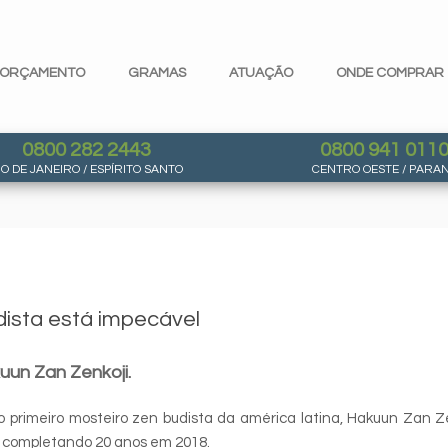
ORÇAMENTO
GRAMAS
ATUAÇÃO
ONDE COMPRAR
0800 282 2443
0800 941 011
IO DE JANEIRO / ESPÍRITO SANTO
CENTRO OESTE / PARA
ista está impecável
uun Zan Zenkoji.
 primeiro mosteiro zen budista da américa latina, Hakuun Zan Z
 completando 20 anos em 2018.