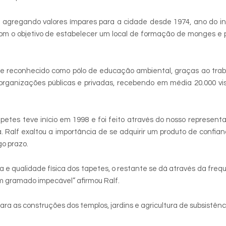
m agregando valores ímpares para a cidade desde 1974, ano do in
com o objetivo de estabelecer um local de formação de monges e 
e reconhecido como pólo de educação ambiental, graças ao trab
organizações públicas e privadas, recebendo em média 20.000 vi
etes teve início em 1998 e foi feito através do nosso represen
tura. Ralf exaltou a importância de se adquirir um produto de confia
go prazo.
a e qualidade física dos tapetes, o restante se dá através da freq
 gramado impecável” afirmou Ralf.
a as construções dos templos, jardins e agricultura de subsistênc