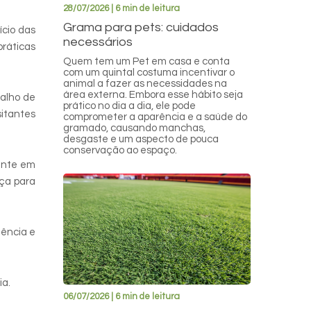
28/07/2026 | 6 min de leitura
Grama para pets: cuidados
ício das
necessários
práticas
Quem tem um Pet em casa e conta
com um quintal costuma incentivar o
animal a fazer as necessidades na
área externa. Embora esse hábito seja
alho de
prático no dia a dia, ele pode
sitantes
comprometer a aparência e a saúde do
gramado, causando manchas,
desgaste e um aspecto de pouca
conservação ao espaço.
tante em
nça para
uência e
ia.
06/07/2026 | 6 min de leitura