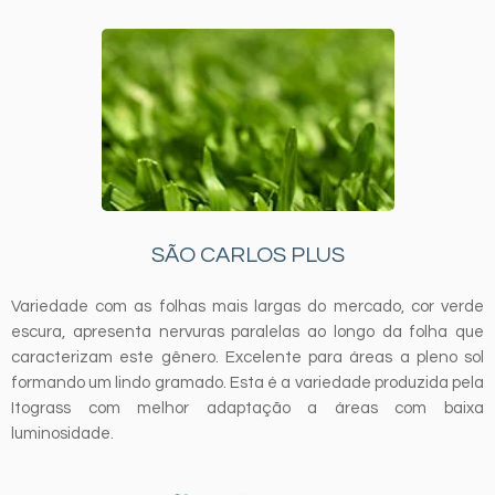
SÃO CARLOS PLUS
 e
Variedade com as folhas mais largas do mercado, cor verde
F
oa
escura, apresenta nervuras paralelas ao longo da folha que
e
to
caracterizam este gênero. Excelente para áreas a pleno sol
v
as
formando um lindo gramado. Esta é a variedade produzida pela
c
Itograss com melhor adaptação a áreas com baixa
p
luminosidade.