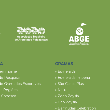
SA
GRAMAS
tem nome
» Esmeralda
de Pesquisa
» Esmeralda Imperial
de Gramados Esportivos
» São Carlos Plus
ais Regiões
» Natu
e Conosco
» Zeon Zoysia
» Geo Zoysia
» Bermudas Celebration