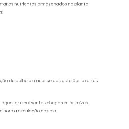
ar os nutrientes armazenados na planta
s:
oção de palha e o acesso aos estolões e raízes.
gua, ar e nutrientes chegarem às raízes.
lhora a circulação no solo.