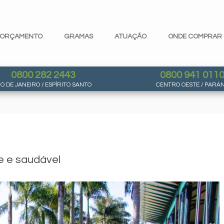
ORÇAMENTO
GRAMAS
ATUAÇÃO
ONDE COMPRAR
0800 282 2443
0800 941 011
IO DE JANEIRO / ESPÍRITO SANTO
CENTRO OESTE / PARA
 e saudável