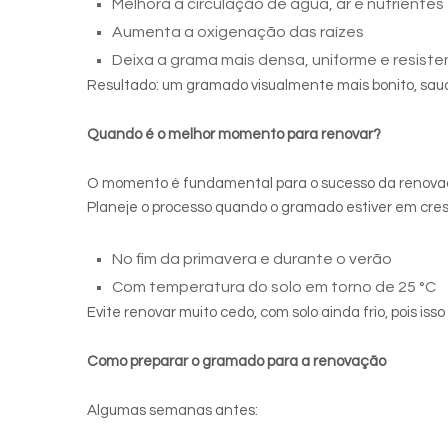
Melhora a circulação de água, ar e nutrientes
Aumenta a oxigenação das raízes
Deixa a grama mais densa, uniforme e resisten
Resultado: um gramado visualmente mais bonito, saud
Quando é o melhor momento para renovar?
O momento é fundamental para o sucesso da renova
Planeje o processo quando o gramado estiver em cres
No fim da primavera e durante o verão
Com temperatura do solo em torno de 25 °C
Evite renovar muito cedo, com solo ainda frio, pois i
Como preparar o gramado para a renovação
Algumas semanas antes: