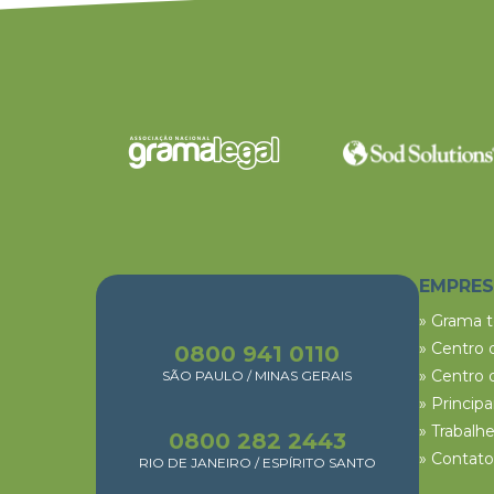
EMPRE
» Grama 
» Centro 
0800 941 0110
» Centro 
SÃO PAULO / MINAS GERAIS
» Princip
» Trabalh
0800 282 2443
» Contato
RIO DE JANEIRO / ESPÍRITO SANTO