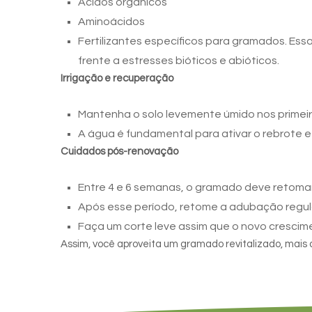
Ácidos orgânicos
Aminoácidos
Fertilizantes específicos para gramados. Ess
frente a estresses bióticos e abióticos.
Irrigação e recuperação
Mantenha o solo levemente úmido nos primeir
A água é fundamental para ativar o rebrote e
Cuidados pós-renovação
Entre 4 e 6 semanas, o gramado deve retomar 
Após esse período, retome a adubação regul
Faça um corte leve assim que o novo crescimen
Assim, você aproveita um gramado revitalizado, mais d