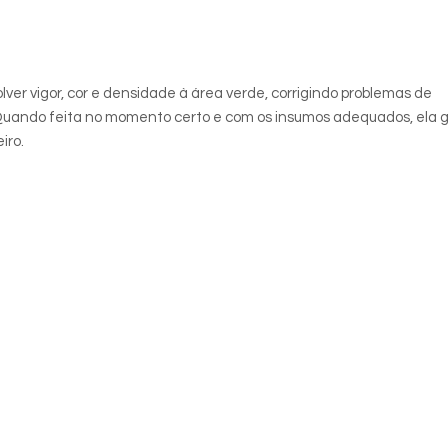
ver vigor, cor e densidade à área verde, corrigindo problemas de
Quando feita no momento certo e com os insumos adequados, ela 
iro.