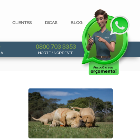
CLIENTES
DICAS
BLOG
0
0800 703 3353
NÁ
NORTE / NORDESTE