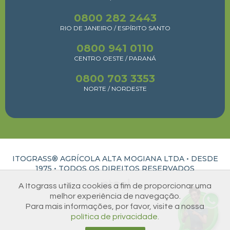
0800 282 2443
RIO DE JANEIRO / ESPÍRITO SANTO
0800 941 0110
CENTRO OESTE / PARANÁ
0800 703 3353
NORTE / NORDESTE
ITOGRASS® AGRÍCOLA ALTA MOGIANA LTDA • DESDE
1975 •
TODOS OS DIREITOS RESERVADOS
A Itograss utiliza cookies a fim de proporcionar uma
ATUAL INTERATIVA | CRIAÇÃO E DESENVOLVIMENTO DE SITES EM RIBEIRÃO PRETO
melhor experiência de navegação.
Para mais informações, por favor, visite a nossa
política de privacidade.