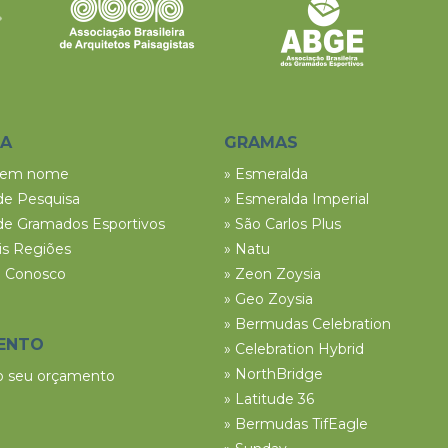
SA
GRAMAS
tem nome
» Esmeralda
de Pesquisa
» Esmeralda Imperial
de Gramados Esportivos
» São Carlos Plus
ais Regiões
» Natu
e Conosco
» Zeon Zoysia
» Geo Zoysia
» Bermudas Celebration
ENTO
» Celebration Hybrid
» NorthBridge
 o seu orçamento
» Latitude 36
» Bermudas TifEagle