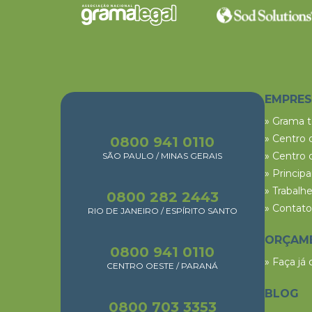
EMPRE
» Grama 
» Centro 
0800 941 0110
» Centro 
SÃO PAULO / MINAS GERAIS
» Princip
» Trabalh
0800 282 2443
» Contato
RIO DE JANEIRO / ESPÍRITO SANTO
ORÇAM
0800 941 0110
» Faça já
CENTRO OESTE / PARANÁ
BLOG
0800 703 3353