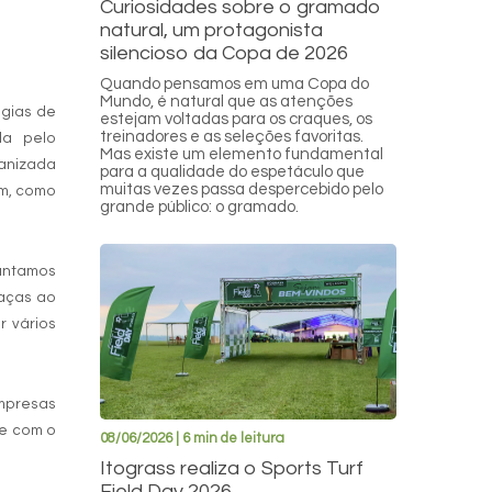
Curiosidades sobre o gramado
natural, um protagonista
silencioso da Copa de 2026
Quando pensamos em uma Copa do
Mundo, é natural que as atenções
ogias de
estejam voltadas para os craques, os
treinadores e as seleções favoritas.
da pelo
Mas existe um elemento fundamental
canizada
para a qualidade do espetáculo que
muitas vezes passa despercebido pelo
im, como
grande público: o gramado.
lantamos
raças ao
 vários
mpresas
re com o
08/06/2026 | 6 min de leitura
Itograss realiza o Sports Turf
Field Day 2026