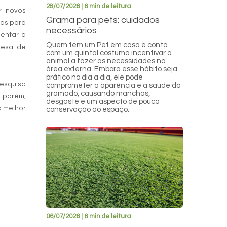
28/07/2026 | 6 min de leitura
r novos
Grama para pets: cuidados
ias para
necessários
mentar a
Quem tem um Pet em casa e conta
resa de
com um quintal costuma incentivar o
animal a fazer as necessidades na
área externa. Embora esse hábito seja
prático no dia a dia, ele pode
esquisa
comprometer a aparência e a saúde do
gramado, causando manchas,
 porém,
desgaste e um aspecto de pouca
a melhor
conservação ao espaço.
06/07/2026 | 6 min de leitura