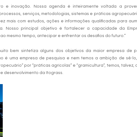
nto e inovação. Nossa agenda é inteiramente voltada a prove
rocessos, serviços, metodologias, sistemas e práticas agropecuár
vez mais com estudos, ações e informações qualificadas para au
ia. Nosso principal objetivo é fortalecer a capacidade da Emp
ao mesmo tempo, antecipar e enfrentar os desafios do futuro.”
ito bem sintetiza alguns dos objetivos da maior empresa de p
 não é uma empresa de pesquisa e nem temos a ambição de sê-lo,
opecuário” por “práticas agrícolas” e “gramicultura”, temos, talvez, 
e desenvolvimento da Itograss.