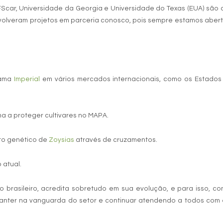
FScar, Universidade da Georgia e Universidade do Texas (EUA) são
volveram projetos em parceria conosco, pois sempre estamos aber
rama
Imperial
em vários mercados internacionais, como os Estados
a a proteger cultivares no MAPA.
to genético de
Zoysias
através de cruzamentos.
 atual.
 brasileiro, acredita sobretudo em sua evolução, e para isso, co
manter na vanguarda do setor e continuar atendendo a todos com