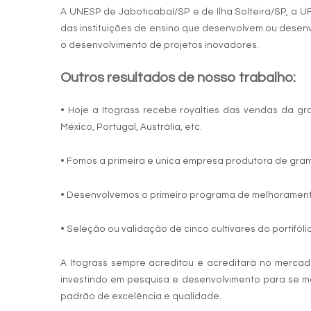
A UNESP de Jaboticabal/SP e de Ilha Solteira/SP, a U
das instituições de ensino que desenvolvem ou desen
o desenvolvimento de projetos inovadores.
Outros resultados de nosso trabalho:
• Hoje a Itograss recebe royalties das vendas da g
México, Portugal, Austrália, etc.
• Fomos a primeira e única empresa produtora de gram
• Desenvolvemos o primeiro programa de melhoramen
• Seleção ou validação de cinco cultivares do portifólio
A Itograss sempre acreditou e acreditará no mercado
investindo em pesquisa e desenvolvimento para se 
padrão de excelência e qualidade.