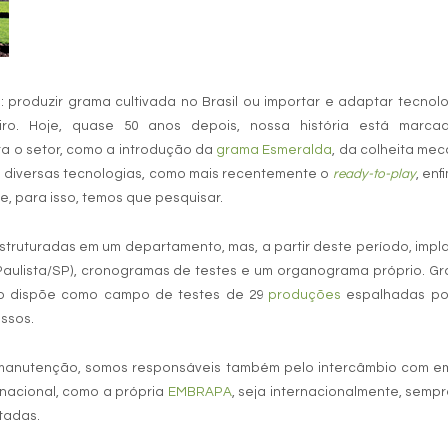
produzir grama cultivada no Brasil ou importar e adaptar tecnol
ro. Hoje, quase 50 anos depois, nossa história está marca
a o setor, como a introdução da
grama Esmeralda
, da colheita me
 de diversas tecnologias, como mais recentemente o
ready-to-play
, enf
e, para isso, temos que pesquisar.
estruturadas em um departamento, mas, a partir deste período, imp
Paulista/SP), cronogramas de testes e um organograma próprio. G
to dispõe como campo de testes de 29
produções
espalhadas por
essos.
 manutenção, somos responsáveis também pelo intercâmbio com e
 nacional, como a própria
EMBRAPA
, seja internacionalmente, semp
tadas.