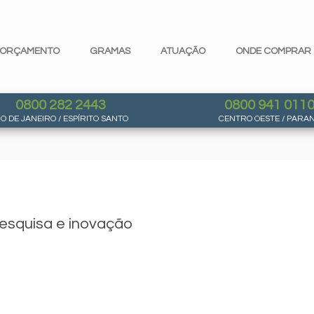
ORÇAMENTO
GRAMAS
ATUAÇÃO
ONDE COMPRAR
0800 282 2443
0800 941 011
IO DE JANEIRO / ESPÍRITO SANTO
CENTRO OESTE / PARA
esquisa e inovação