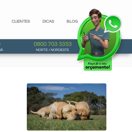
CLIENTES
DICAS
BLOG
0
0800 703 3353
NÁ
NORTE / NORDESTE