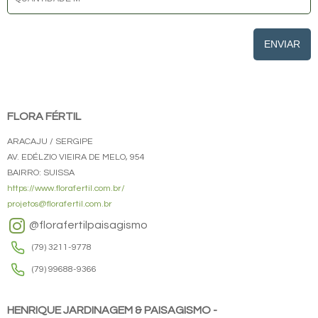
ENVIAR
FLORA FÉRTIL
ARACAJU / SERGIPE
AV. EDÉLZIO VIEIRA DE MELO, 954
BAIRRO: SUISSA
https://www.florafertil.com.br/
projetos@florafertil.com.br
@florafertilpaisagismo
(79) 3211-9778
(79) 99688-9366
HENRIQUE JARDINAGEM & PAISAGISMO -