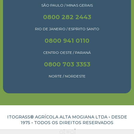
SÃO PAULO / MINAS GERAIS
0800 282 2443
RIO DE JANEIRO / ESPÍRITO SANTO
0800 941 0110
CENTRO OESTE / PARANÁ
0800 703 3353
NORTE / NORDESTE
ITOGRASS® AGRÍCOLA ALTA MOGIANA LTDA • DESDE
1975 •
TODOS OS DIREITOS RESERVADOS
ATUAL INTERATIVA | CRIAÇÃO E DESENVOLVIMENTO DE SITES EM RIBEIRÃO PRETO