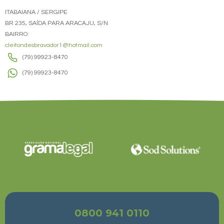
ITABAIANA / SERGIPE
BR 235, SAÍDA PARA ARACAJU, S/N
BAIRRO:
cleitondesbravador1@hotmail.com
(79) 99923-8470
(79) 99923-8470
0800 941 0110