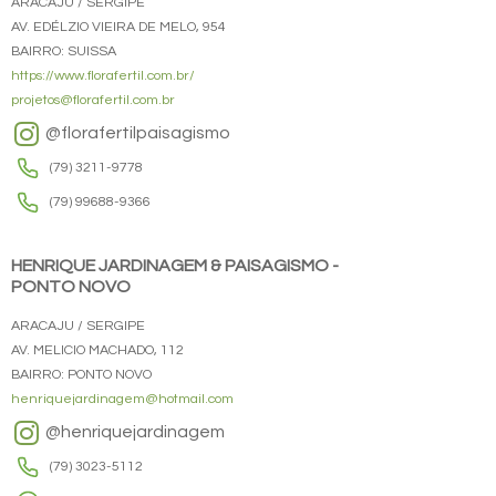
ARACAJU / SERGIPE
AV. EDÉLZIO VIEIRA DE MELO, 954
BAIRRO: SUISSA
https://www.florafertil.com.br/
projetos@florafertil.com.br
@florafertilpaisagismo
(79) 3211-9778
(79) 99688-9366
HENRIQUE JARDINAGEM & PAISAGISMO -
PONTO NOVO
ARACAJU / SERGIPE
AV. MELICIO MACHADO, 112
BAIRRO: PONTO NOVO
henriquejardinagem@hotmail.com
@henriquejardinagem
(79) 3023-5112