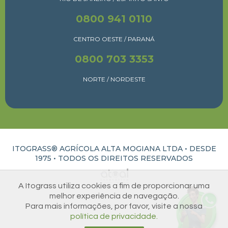
0800 941 0110
CENTRO OESTE / PARANÁ
0800 703 3353
NORTE / NORDESTE
ITOGRASS® AGRÍCOLA ALTA MOGIANA LTDA • DESDE
1975 •
TODOS OS DIREITOS RESERVADOS
ATUAL INTERATIVA | CRIAÇÃO E DESENVOLVIMENTO DE SITES EM RIBEIRÃO PRETO
A Itograss utiliza cookies a fim de proporcionar uma
melhor experiência de navegação.
Para mais informações, por favor, visite a nossa
política de privacidade.