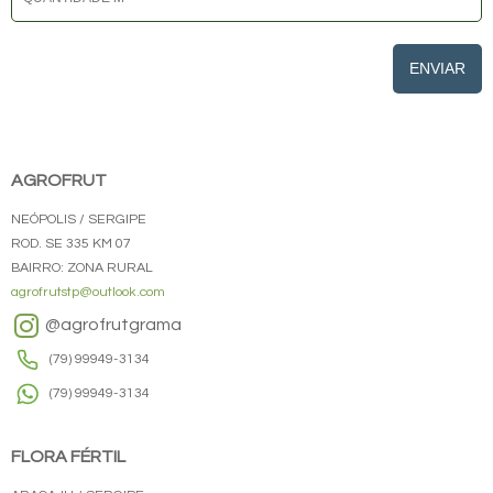
ENVIAR
AGROFRUT
NEÓPOLIS / SERGIPE
ROD. SE 335 KM 07
BAIRRO: ZONA RURAL
agrofrutstp@outlook.com
@agrofrutgrama
(79) 99949-3134
(79) 99949-3134
FLORA FÉRTIL