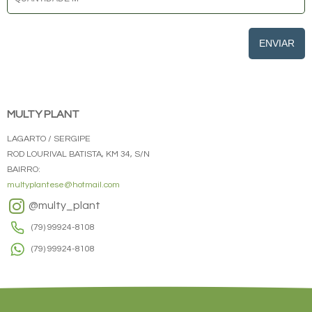
ENVIAR
MULTY PLANT
LAGARTO / SERGIPE
ROD LOURIVAL BATISTA, KM 34, S/N
BAIRRO:
multyplantese@hotmail.com
@multy_plant
(79) 99924-8108
(79) 99924-8108