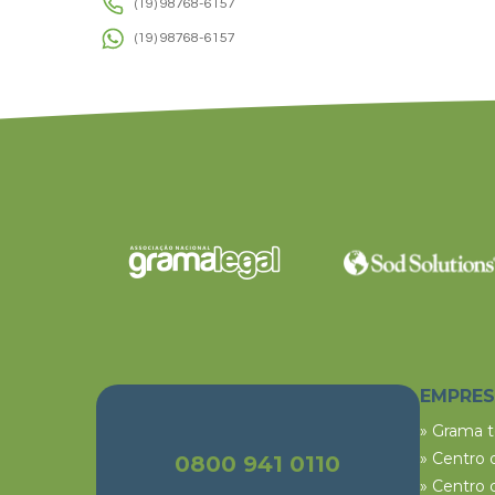
(19) 98768-6157
(19) 98768-6157
EMPRE
» Grama 
» Centro 
0800 941 0110
» Centro 