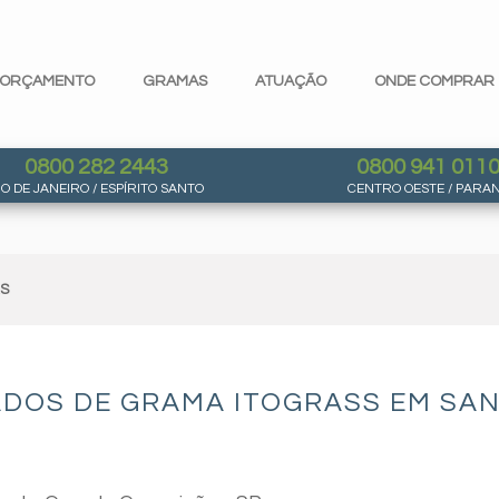
ORÇAMENTO
GRAMAS
ATUAÇÃO
ONDE COMPRAR
0800 282 2443
0800 941 011
IO DE JANEIRO / ESPÍRITO SANTO
CENTRO OESTE / PARA
AS
ADOS DE GRAMA ITOGRASS EM SAN