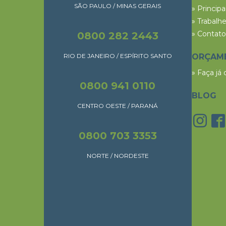
SÃO PAULO / MINAS GERAIS
» Princip
» Trabalh
» Contato
0800 282 2443
RIO DE JANEIRO / ESPÍRITO SANTO
ORÇAM
» Faça já
0800 941 0110
BLOG
CENTRO OESTE / PARANÁ
0800 703 3353
NORTE / NORDESTE