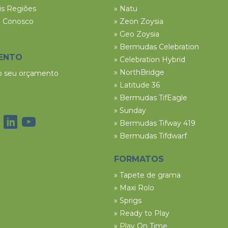
ais Regiões
» Natu
e Conosco
» Zeon Zoysia
» Geo Zoysia
» Bermudas Celebration
ENTO
» Celebration Hybrid
» NorthBridge
 o seu orçamento
» Latitude 36
» Bermudas TifEagle
» Sunday
» Bermudas Tifway 419
» Bermudas Tifdwarf
FORMATOS
» Tapete de grama
» Maxi Rolo
» Sprigs
» Ready to Play
» Play On Time