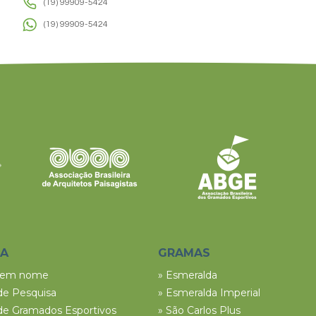
(19) 99909-5424
(19) 99909-5424
SA
GRAMAS
tem nome
» Esmeralda
de Pesquisa
» Esmeralda Imperial
de Gramados Esportivos
» São Carlos Plus