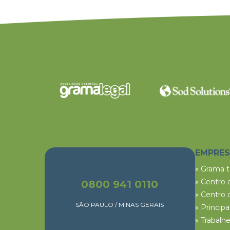
EMPRE
» Grama 
» Centro 
0800 941 0110
» Centro 
SÃO PAULO / MINAS GERAIS
» Princip
» Trabalh