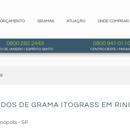
ORÇAMENTO
GRAMAS
ATUAÇÃO
ONDE COMPRAR
0800 282 2443
0800 941 011
IO DE JANEIRO / ESPÍRITO SANTO
CENTRO OESTE / PARA
AS
DOS DE GRAMA ITOGRASS EM RINÓ
nópolis - SP