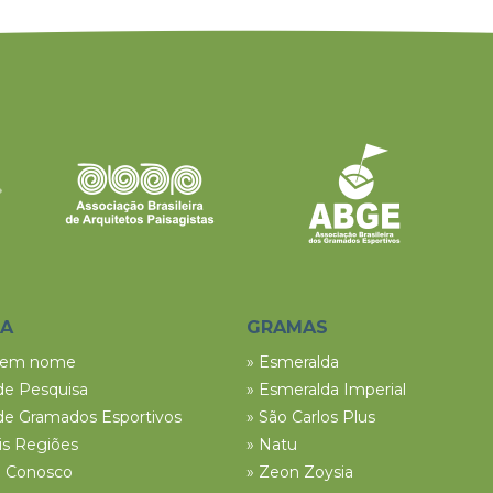
SA
GRAMAS
tem nome
» Esmeralda
de Pesquisa
» Esmeralda Imperial
de Gramados Esportivos
» São Carlos Plus
ais Regiões
» Natu
e Conosco
» Zeon Zoysia