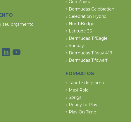
» Geo Zoysia
» Bermudas Celebration
ENTO
» Celebration Hybrid
» NorthBridge
 o seu orçamento
» Latitude 36
» Bermudas TifEagle
» Sunday
» Bermudas Tifway 419
» Bermudas Tifdwarf
FORMATOS
» Tapete de grama
» Maxi Rolo
» Sprigs
» Ready to Play
» Play On Time