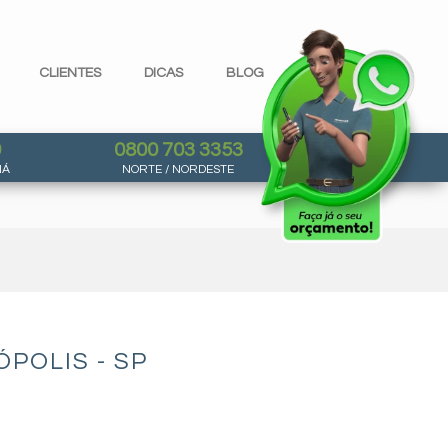
CLIENTES
DICAS
BLOG
0
0800 703 3353
NÁ
NORTE / NORDESTE
POLIS - SP