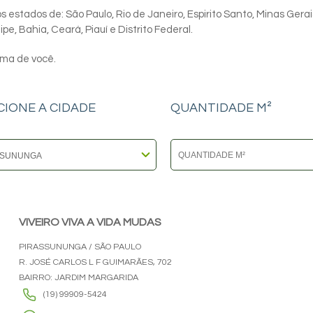
 estados de: São Paulo, Rio de Janeiro, Espirito Santo, Minas Gerai
e, Bahia, Ceará, Piauí e Distrito Federal.
ima de você.
CIONE A CIDADE
QUANTIDADE M²
VIVEIRO VIVA A VIDA MUDAS
PIRASSUNUNGA / SÃO PAULO
R. JOSÉ CARLOS L F GUIMARÃES, 702
BAIRRO: JARDIM MARGARIDA
(19) 99909-5424