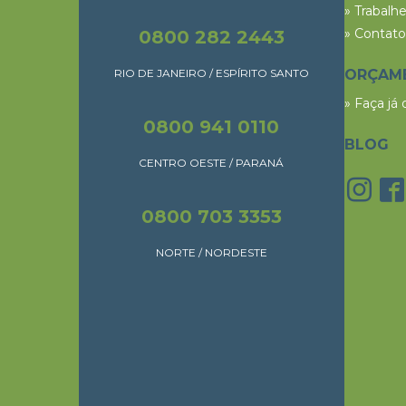
» Trabalh
» Contato
0800 282 2443
RIO DE JANEIRO / ESPÍRITO SANTO
ORÇAM
» Faça já
0800 941 0110
BLOG
CENTRO OESTE / PARANÁ
0800 703 3353
NORTE / NORDESTE