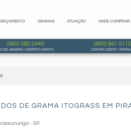
ORÇAMENTO
GRAMAS
ATUAÇÃO
ONDE COMPRAR
0800 282 2443
0800 941 011
IO DE JANEIRO / ESPÍRITO SANTO
CENTRO OESTE / PARA
AS
ADOS DE GRAMA ITOGRASS EM PIR
irassununga - SP