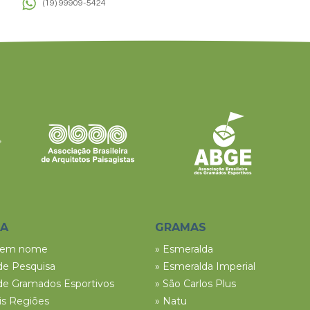
(19) 99909-5424
SA
GRAMAS
tem nome
» Esmeralda
de Pesquisa
» Esmeralda Imperial
de Gramados Esportivos
» São Carlos Plus
ais Regiões
» Natu