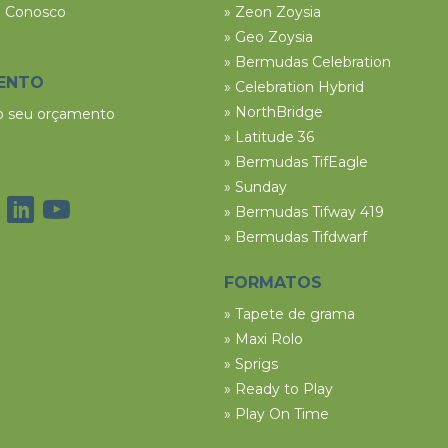
e Conosco
» Zeon Zoysia
» Geo Zoysia
» Bermudas Celebration
ENTO
» Celebration Hybrid
» NorthBridge
 o seu orçamento
» Latitude 36
» Bermudas TifEagle
» Sunday
» Bermudas Tifway 419
» Bermudas Tifdwarf
FORMATOS
» Tapete de grama
» Maxi Rolo
» Sprigs
» Ready to Play
» Play On Time