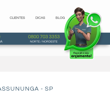
CLIENTES
DICAS
BLOG
0
0800 703 3353
NÁ
NORTE / NORDESTE
ASSUNUNGA - SP