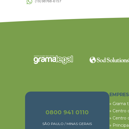
(19) 98768-6157
EMPRE
» Grama 
» Centro 
0800 941 0110
» Centro 
SÃO PAULO / MINAS GERAIS
» Princip