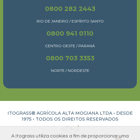
0800 282 2443
RIO DE JANEIRO / ESPÍRITO SANTO
0800 941 0110
CENTRO OESTE / PARANÁ
0800 703 3353
NORTE / NORDESTE
ITOGRASS® AGRÍCOLA ALTA MOGIANA LTDA • DESDE
1975 •
TODOS OS DIREITOS RESERVADOS
ATUAL INTERATIVA | CRIAÇÃO E DESENVOLVIMENTO DE SITES EM RIBEIRÃO PRETO
A Itograss utiliza cookies a fim de proporcionar uma