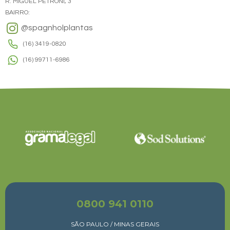
R. MIGUEL PETRONI, 3
BAIRRO:
@spagnholplantas
(16) 3419-0820
(16) 99711-6986
0800 941 0110
SÃO PAULO / MINAS GERAIS