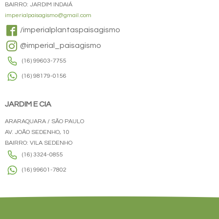
BAIRRO: JARDIM INDAIÁ
imperialpaisagismo@gmail.com
/imperialplantaspaisagismo
@imperial_paisagismo
(16) 99603-7755
(16) 98179-0156
JARDIM E CIA
ARARAQUARA / SÃO PAULO
AV. JOÃO SEDENHO, 10
BAIRRO: VILA SEDENHO
(16) 3324-0855
(16) 99601-7802