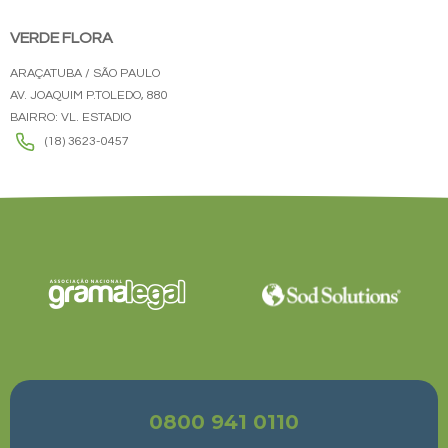
VERDE FLORA
ARAÇATUBA / SÃO PAULO
AV. JOAQUIM P.TOLEDO, 880
BAIRRO: VL. ESTADIO
(18) 3623-0457
0800 941 0110