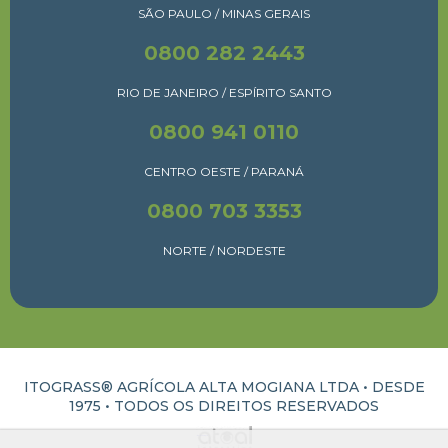
SÃO PAULO / MINAS GERAIS
0800 282 2443
RIO DE JANEIRO / ESPÍRITO SANTO
0800 941 0110
CENTRO OESTE / PARANÁ
0800 703 3353
NORTE / NORDESTE
ITOGRASS® AGRÍCOLA ALTA MOGIANA LTDA • DESDE
1975 •
TODOS OS DIREITOS RESERVADOS
ATUAL INTERATIVA | CRIAÇÃO E DESENVOLVIMENTO DE SITES EM RIBEIRÃO PRETO