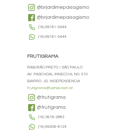
@brjardimepaisagismo
@brjardimepaisagismo
(16) 99161-0444
(16) 99161-0444
FRUTIGRAMA
RIBEIRÃO PRETO / SÃO PAULO
AV. PASCHOAL INNECCHI, NO. 510
BAIRRO: JD. INDEPENDENCIA
frutigrama@yahoo.com.br
@frutigrama
@frutigrama
(16) 3618-2883
(16) 99206-6124