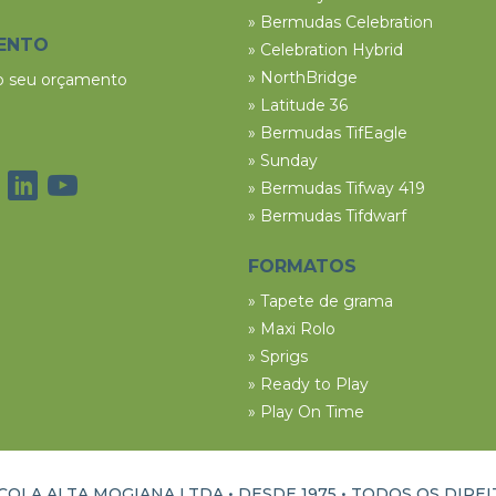
» Bermudas Celebration
ENTO
» Celebration Hybrid
» NorthBridge
 o seu orçamento
» Latitude 36
» Bermudas TifEagle
» Sunday
» Bermudas Tifway 419
» Bermudas Tifdwarf
FORMATOS
» Tapete de grama
» Maxi Rolo
» Sprigs
» Ready to Play
» Play On Time
OLA ALTA MOGIANA LTDA • DESDE 1975 •
TODOS OS DIRE