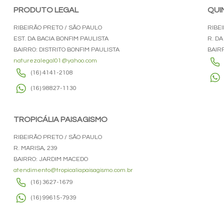
PRODUTO LEGAL
QUI
RIBEIRÃO PRETO / SÃO PAULO
RIBE
EST. DA BACIA BONFIM PAULISTA
R. DA
BAIRRO: DISTRITO BONFIM PAULISTA
BAIR
naturezalegal01@yahoo.com
(16) 4141-2108
(16) 98827-1130
TROPICÁLIA PAISAGISMO
RIBEIRÃO PRETO / SÃO PAULO
R. MARISA, 239
BAIRRO: JARDIM MACEDO
atendimento@tropicaliapaisagismo.com.br
(16) 3627-1679
(16) 99615-7939