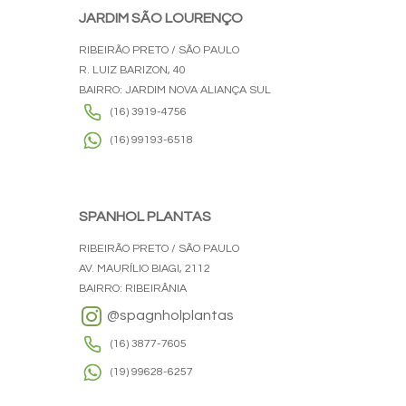
JARDIM SÃO LOURENÇO
RIBEIRÃO PRETO / SÃO PAULO
R. LUIZ BARIZON, 40
BAIRRO: JARDIM NOVA ALIANÇA SUL
(16) 3919-4756
(16) 99193-6518
SPANHOL PLANTAS
RIBEIRÃO PRETO / SÃO PAULO
AV. MAURÍLIO BIAGI, 2112
BAIRRO: RIBEIRÂNIA
@spagnholplantas
(16) 3877-7605
(19) 99628-6257