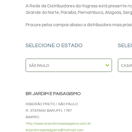
A Rede de Distribuidores da Itograss está presente nos
Grande do Norte, Paraíba, Pernambuco, Alagoas, Sergip
Procure pelos campos abaixo a distribuidora mais próx
SELECIONE O ESTADO
SELE
BR JARDIM E PAISAGISMO
RIBEIRÃO PRETO / SÃO PAULO
R. STEFANO BARUFFI, 1787
BAIRRO:
http://www.brjardimepaisagismo.com.br
brjardimepaisagismo@hotmail.com