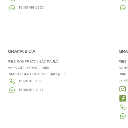
(16) 99168-0252
GRAMA & CIA
GRA
RIBEIRÃO PRETO / SÃO PAULO
RIBE
AV. MAURILIO BIAGI, 1980
AV. I
BAIRRO: STA. CRUZ DO J. JACQUES
BAIRR
venda
(16) 3916-9192
(16) 99201-7417