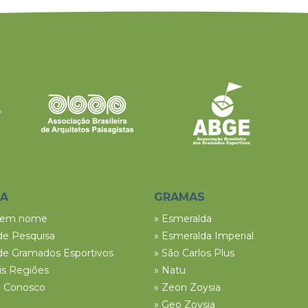
SA
GRAMAS
tem nome
» Esmeralda
de Pesquisa
» Esmeralda Imperial
de Gramados Esportivos
» São Carlos Plus
ais Regiões
» Natu
e Conosco
» Zeon Zoysia
» Geo Zoysia