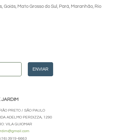
s, Goiás, Mato Grosso do Sul, Pará, Maranhão, Rio
ENVIAR
K JARDIM
IRÃO PRETO / SÃO PAULO
IDA ADELMO PERDIZZA, 1290
RO: VILA GUIOMAR
ardim@gmail.com
(16) 3919-6663