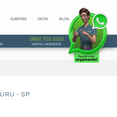
CLIENTES
DICAS
BLOG
0
0800 703 3353
NÁ
NORTE / NORDESTE
URU - SP