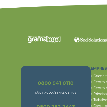
EMPRE
» Grama 
» Centro 
0800 941 0110
» Centro 
SÃO PAULO / MINAS GERAIS
» Princip
» Trabalh
» Contato
0800 282 2443