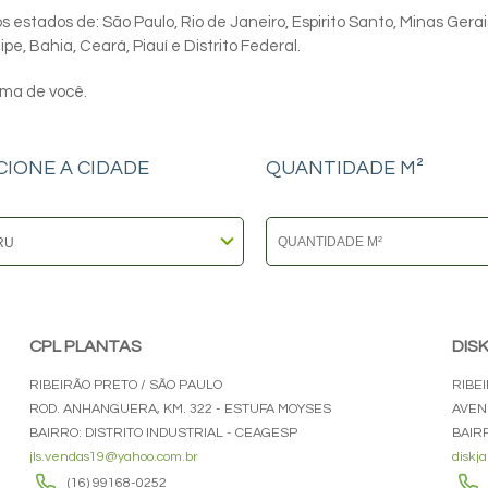
 estados de: São Paulo, Rio de Janeiro, Espirito Santo, Minas Gerai
e, Bahia, Ceará, Piauí e Distrito Federal.
ima de você.
CIONE A CIDADE
QUANTIDADE M²
CPL PLANTAS
DIS
RIBEIRÃO PRETO / SÃO PAULO
RIBE
ROD. ANHANGUERA, KM. 322 - ESTUFA MOYSES
AVEN
BAIRRO: DISTRITO INDUSTRIAL - CEAGESP
BAIR
jls.vendas19@yahoo.com.br
diskj
(16) 99168-0252