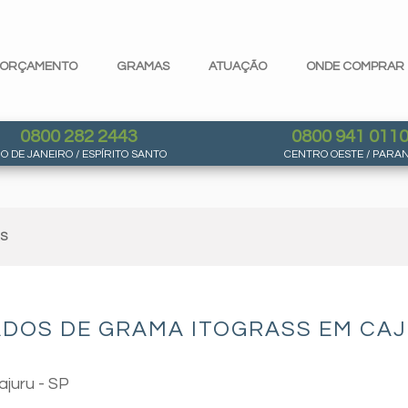
ORÇAMENTO
GRAMAS
ATUAÇÃO
ONDE COMPRAR
0800 282 2443
0800 941 011
IO DE JANEIRO / ESPÍRITO SANTO
CENTRO OESTE / PARA
AS
DOS DE GRAMA ITOGRASS EM CAJ
ajuru - SP