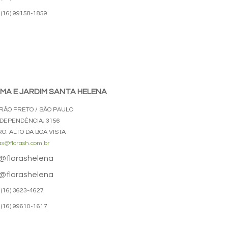
(16) 99158-1859
MA E JARDIM SANTA HELENA
IRÃO PRETO / SÃO PAULO
NDEPENDÊNCIA, 3156
O: ALTO DA BOA VISTA
s@florash.com.br
@florashelena
@florashelena
(16) 3623-4627
(16) 99610-1617