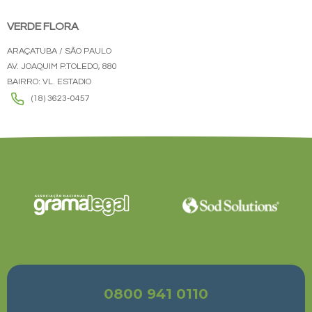
VERDE FLORA
ARAÇATUBA / SÃO PAULO
AV. JOAQUIM P.TOLEDO, 880
BAIRRO: VL. ESTADIO
(18) 3623-0457
0800 941 0110