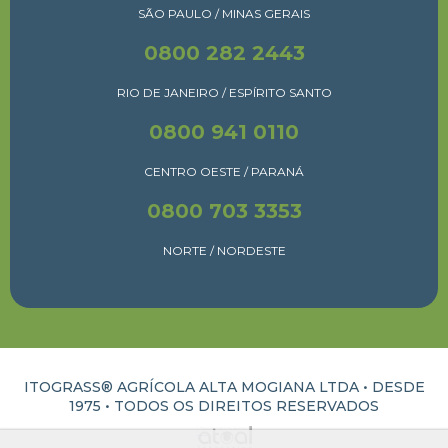
SÃO PAULO / MINAS GERAIS
0800 282 2443
RIO DE JANEIRO / ESPÍRITO SANTO
0800 941 0110
CENTRO OESTE / PARANÁ
0800 703 3353
NORTE / NORDESTE
ITOGRASS® AGRÍCOLA ALTA MOGIANA LTDA • DESDE
1975 •
TODOS OS DIREITOS RESERVADOS
ATUAL INTERATIVA | CRIAÇÃO E DESENVOLVIMENTO DE SITES EM RIBEIRÃO PRETO