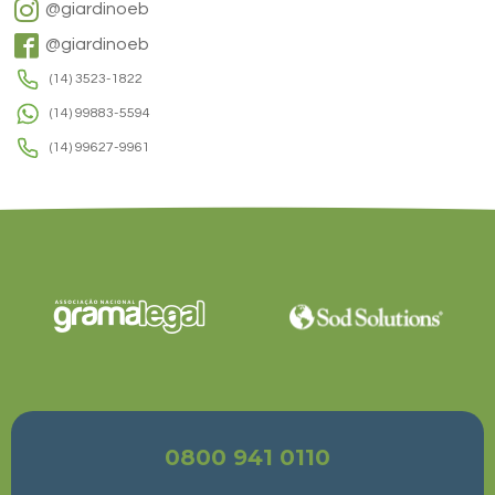
@giardinoeb
@giardinoeb
(14) 3523-1822
(14) 99883-5594
(14) 99627-9961
0800 941 0110