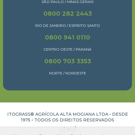
SÃO PAULO / MINAS GERAIS
0800 282 2443
RIO DE JANEIRO / ESPÍRITO SANTO
0800 941 0110
CENTRO OESTE / PARANÁ
0800 703 3353
NORTE / NORDESTE
ITOGRASS® AGRÍCOLA ALTA MOGIANA LTDA • DESDE
1975 •
TODOS OS DIREITOS RESERVADOS
ATUAL INTERATIVA | CRIAÇÃO E DESENVOLVIMENTO DE SITES EM RIBEIRÃO PRETO