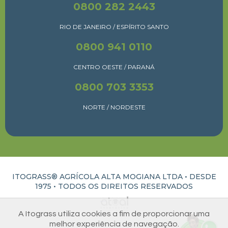
0800 282 2443
RIO DE JANEIRO / ESPÍRITO SANTO
0800 941 0110
CENTRO OESTE / PARANÁ
0800 703 3353
NORTE / NORDESTE
ITOGRASS® AGRÍCOLA ALTA MOGIANA LTDA • DESDE
1975 •
TODOS OS DIREITOS RESERVADOS
ATUAL INTERATIVA | CRIAÇÃO E DESENVOLVIMENTO DE SITES EM RIBEIRÃO PRETO
A Itograss utiliza cookies a fim de proporcionar uma
melhor experiência de navegação.