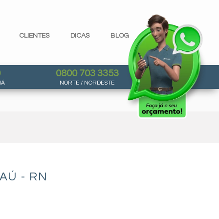
CLIENTES
DICAS
BLOG
0
0800 703 3353
NÁ
NORTE / NORDESTE
AÚ - RN