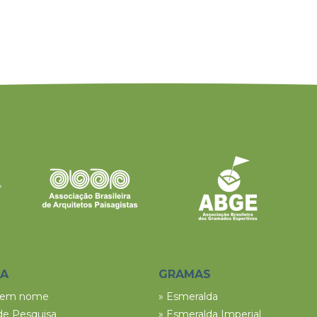
SA
GRAMAS
tem nome
» Esmeralda
de Pesquisa
» Esmeralda Imperial