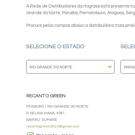
A Rede de Distribuidores da Itograss está presente nos
Grande do Norte, Paraíba, Pernambuco, Alagoas, Sergip
Procure pelos campos abaixo a distribuidora mais próx
SELECIONE O ESTADO
SELE
RECANTO GREEN
MOSSORÓ / RIO GRANDE DO NORTE
R SELINA VIANA, 4381
BAIRRO: SUMARÉ
recantogreen2023@gmail.com