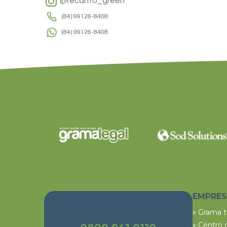
@recanto_green
(84) 99126-8408
(84) 99126-8408
EMPRE
» Grama 
» Centro 