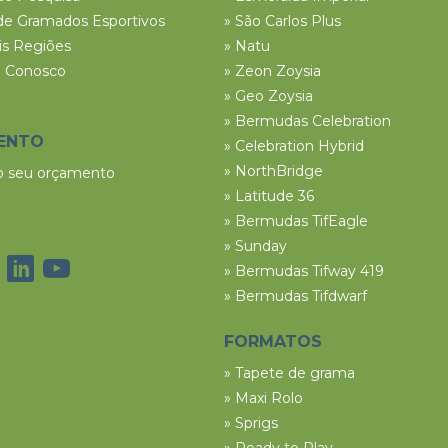
de Gramados Esportivos
» São Carlos Plus
ais Regiões
» Natu
e Conosco
» Zeon Zoysia
» Geo Zoysia
» Bermudas Celebration
ENTO
» Celebration Hybrid
» NorthBridge
 o seu orçamento
» Latitude 36
» Bermudas TifEagle
» Sunday
» Bermudas Tifway 419
» Bermudas Tifdwarf
FORMATOS
» Tapete de grama
» Maxi Rolo
» Sprigs