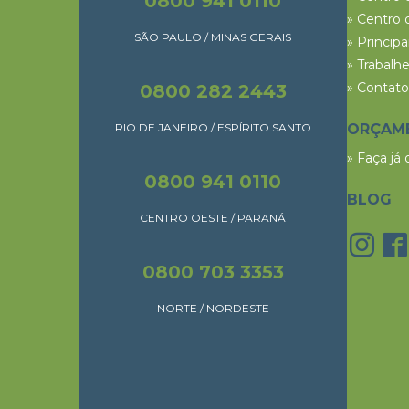
0800 941 0110
» Centro 
SÃO PAULO / MINAS GERAIS
» Princip
» Trabalh
» Contato
0800 282 2443
RIO DE JANEIRO / ESPÍRITO SANTO
ORÇAM
» Faça já
0800 941 0110
BLOG
CENTRO OESTE / PARANÁ
0800 703 3353
NORTE / NORDESTE