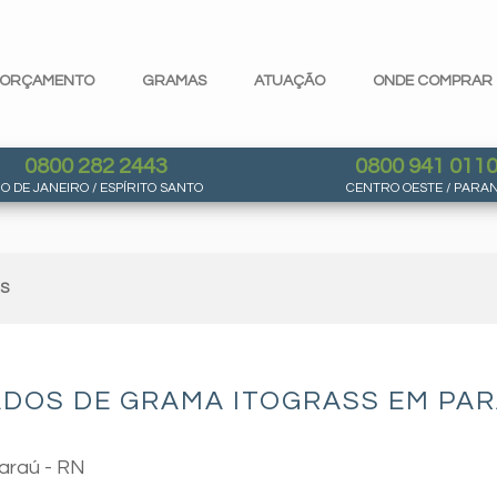
ORÇAMENTO
GRAMAS
ATUAÇÃO
ONDE COMPRAR
0800 282 2443
0800 941 011
IO DE JANEIRO / ESPÍRITO SANTO
CENTRO OESTE / PARA
AS
DOS DE GRAMA ITOGRASS EM PAR
araú - RN