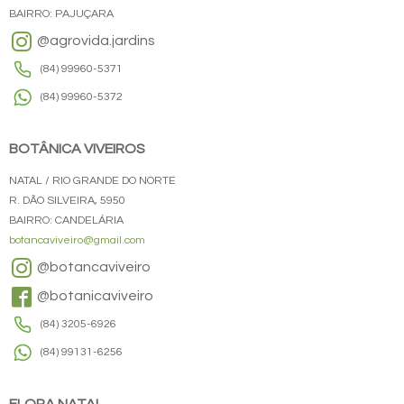
BAIRRO: PAJUÇARA
@agrovida.jardins
(84) 99960-5371
(84) 99960-5372
BOTÂNICA VIVEIROS
NATAL / RIO GRANDE DO NORTE
R. DÃO SILVEIRA, 5950
BAIRRO: CANDELÁRIA
botancaviveiro@gmail.com
@botancaviveiro
@botanicaviveiro
(84) 3205-6926
(84) 99131-6256