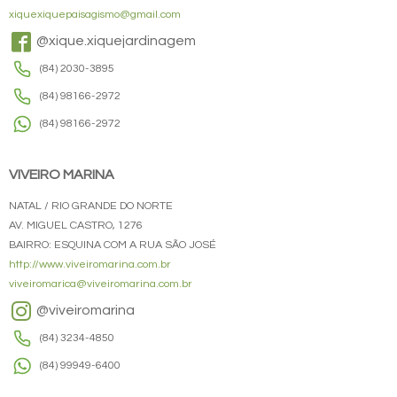
xiquexiquepaisagismo@gmail.com
@xique.xiquejardinagem
(84) 2030-3895
(84) 98166-2972
(84) 98166-2972
VIVEIRO MARINA
NATAL / RIO GRANDE DO NORTE
AV. MIGUEL CASTRO, 1276
BAIRRO: ESQUINA COM A RUA SÃO JOSÉ
http://www.viveiromarina.com.br
viveiromarica@viveiromarina.com.br
@viveiromarina
(84) 3234-4850
(84) 99949-6400