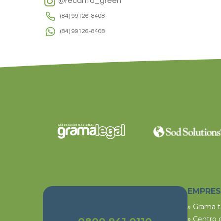
@recanto_green
(84) 99126-8408
(84) 99126-8408
EMPRE
» Grama 
» Centro 