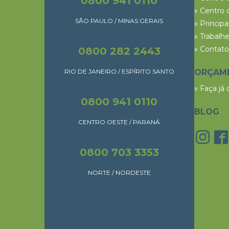
0800 941 0110
» Centro 
SÃO PAULO / MINAS GERAIS
» Princip
» Trabalh
» Contato
0800 282 2443
RIO DE JANEIRO / ESPÍRITO SANTO
ORÇAM
» Faça já
0800 941 0110
BLOG
CENTRO OESTE / PARANÁ
0800 703 3353
NORTE / NORDESTE