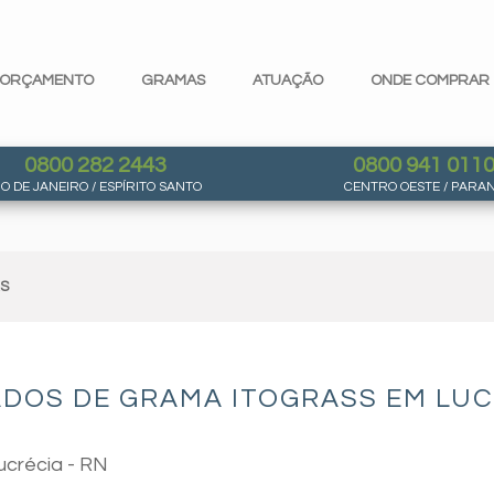
ORÇAMENTO
GRAMAS
ATUAÇÃO
ONDE COMPRAR
0800 282 2443
0800 941 011
IO DE JANEIRO / ESPÍRITO SANTO
CENTRO OESTE / PARA
AS
DOS DE GRAMA ITOGRASS EM LUC
ucrécia - RN