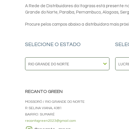
A Rede de Distribuidores da Itograss está presente nos
Grande do Norte, Paraíba, Pernambuco, Alagoas, Sergip
Procure pelos campos abaixo a distribuidora mais próx
SELECIONE O ESTADO
SELE
RECANTO GREEN
MOSSORÓ / RIO GRANDE DO NORTE
R SELINA VIANA, 4381
BAIRRO: SUMARÉ
recantogreen2023@gmail.com