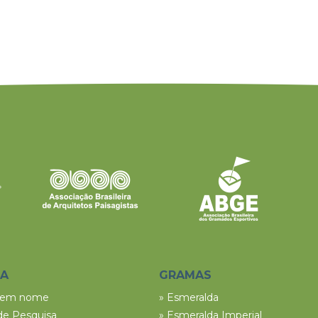
SA
GRAMAS
tem nome
» Esmeralda
de Pesquisa
» Esmeralda Imperial