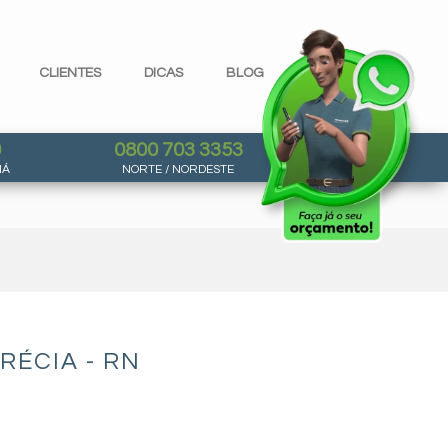
CLIENTES
DICAS
BLOG
0
0800 703 3353
NÁ
NORTE / NORDESTE
RÉCIA - RN