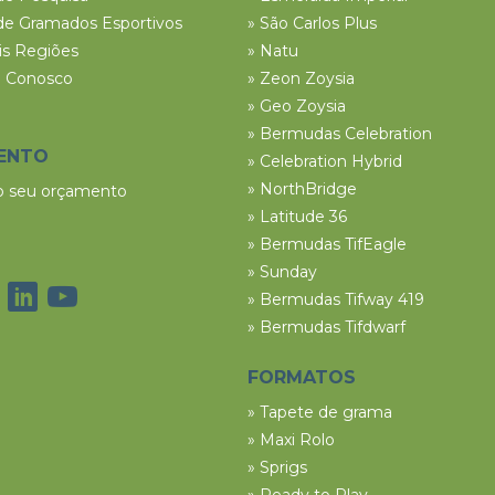
de Gramados Esportivos
» São Carlos Plus
ais Regiões
» Natu
e Conosco
» Zeon Zoysia
» Geo Zoysia
» Bermudas Celebration
ENTO
» Celebration Hybrid
» NorthBridge
 o seu orçamento
» Latitude 36
» Bermudas TifEagle
» Sunday
» Bermudas Tifway 419
» Bermudas Tifdwarf
FORMATOS
» Tapete de grama
» Maxi Rolo
» Sprigs