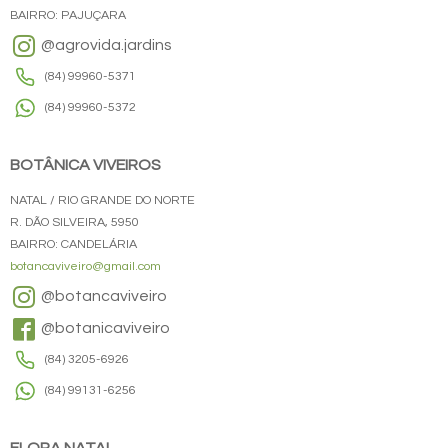
BAIRRO: PAJUÇARA
@agrovida.jardins
(84) 99960-5371
(84) 99960-5372
BOTÂNICA VIVEIROS
NATAL / RIO GRANDE DO NORTE
R. DÃO SILVEIRA, 5950
BAIRRO: CANDELÁRIA
botancaviveiro@gmail.com
@botancaviveiro
@botanicaviveiro
(84) 3205-6926
(84) 99131-6256