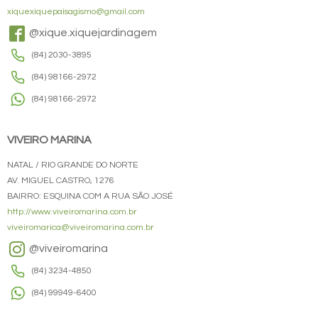
xiquexiquepaisagismo@gmail.com
@xique.xiquejardinagem
(84) 2030-3895
(84) 98166-2972
(84) 98166-2972
VIVEIRO MARINA
NATAL / RIO GRANDE DO NORTE
AV. MIGUEL CASTRO, 1276
BAIRRO: ESQUINA COM A RUA SÃO JOSÉ
http://www.viveiromarina.com.br
viveiromarica@viveiromarina.com.br
@viveiromarina
(84) 3234-4850
(84) 99949-6400