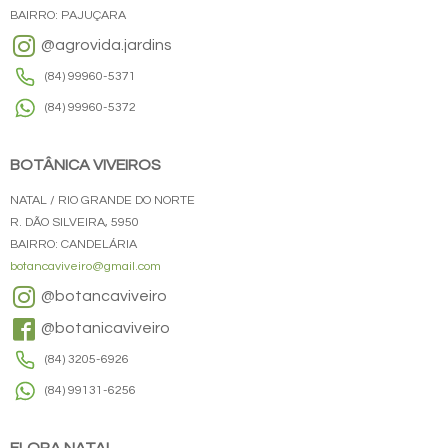
BAIRRO: PAJUÇARA
@agrovida.jardins
(84) 99960-5371
(84) 99960-5372
BOTÂNICA VIVEIROS
NATAL / RIO GRANDE DO NORTE
R. DÃO SILVEIRA, 5950
BAIRRO: CANDELÁRIA
botancaviveiro@gmail.com
@botancaviveiro
@botanicaviveiro
(84) 3205-6926
(84) 99131-6256