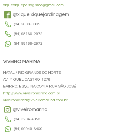
xiquexiquepaisagismo@gmail.com
@xique.xiquejardinagem
(84) 2030-3895
(84) 98166-2972
(84) 98166-2972
VIVEIRO MARINA
NATAL / RIO GRANDE DO NORTE
AV. MIGUEL CASTRO, 1276
BAIRRO: ESQUINA COM A RUA SÃO JOSÉ
http://www.viveiromarina.com.br
viveiromarica@viveiromarina.com.br
@viveiromarina
(84) 3234-4850
(84) 99949-6400