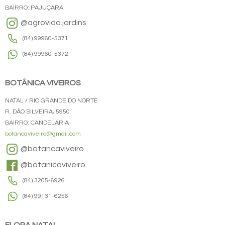
BAIRRO: PAJUÇARA
@agrovida.jardins
(84) 99960-5371
(84) 99960-5372
BOTÂNICA VIVEIROS
NATAL / RIO GRANDE DO NORTE
R. DÃO SILVEIRA, 5950
BAIRRO: CANDELÁRIA
botancaviveiro@gmail.com
@botancaviveiro
@botanicaviveiro
(84) 3205-6926
(84) 99131-6256