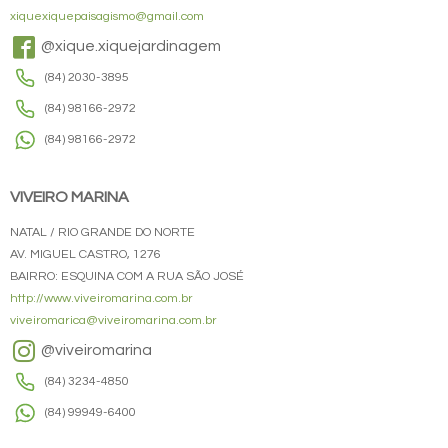
xiquexiquepaisagismo@gmail.com
@xique.xiquejardinagem
(84) 2030-3895
(84) 98166-2972
(84) 98166-2972
VIVEIRO MARINA
NATAL / RIO GRANDE DO NORTE
AV. MIGUEL CASTRO, 1276
BAIRRO: ESQUINA COM A RUA SÃO JOSÉ
http://www.viveiromarina.com.br
viveiromarica@viveiromarina.com.br
@viveiromarina
(84) 3234-4850
(84) 99949-6400