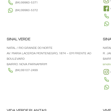
(84) 99960-5371
(84) 99960-5372
SINAL VERDE
SIN
NATAL / RIO GRANDE DO NORTE
NATA
AV. MARIA LACERDA MONTENEGRO, 1874 – EM FRENTE AO
R. J
BOULEVARD
BAIR
BAIRRO: NOVA PARNAMIRIM
sinal
(84) 99107-2499
VIDA VERDE PLANTAS
VIV