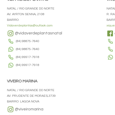
NATAL / RIO GRANDE DO NORTE
NATA
AV. AYRTON SENNA, 2108
R. R
BAIRRO:
BAIR
Vidaverdeplantas@outlook.com
xique
@vidaverdeplantasnatal
(84) 98875-7640
(84) 98875-7640
(84) 99917-7918
(84) 99917-7918
VIVEIRO MARINA
NATAL / RIO GRANDE DO NORTE
AV. PRUDENTE DE MORAES,3739
BAIRRO: LAGOA NOVA
@viveiromarina