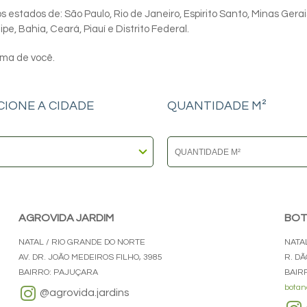
 estados de: São Paulo, Rio de Janeiro, Espirito Santo, Minas Gerai
e, Bahia, Ceará, Piauí e Distrito Federal.
ima de você.
CIONE A CIDADE
QUANTIDADE M²
AGROVIDA JARDIM
BOT
NATAL / RIO GRANDE DO NORTE
NATA
AV. DR. JOÃO MEDEIROS FILHO, 3985
R. DÃ
BAIRRO: PAJUÇARA
BAIR
botan
@agrovida.jardins