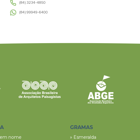
(84) 3234-4850
(84) 99949-6400
SA
GRAMAS
tem nome
» Esmeralda