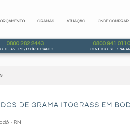
ORÇAMENTO
GRAMAS
ATUAÇÃO
ONDE COMPRAR
0800 282 2443
0800 941 011
IO DE JANEIRO / ESPÍRITO SANTO
CENTRO OESTE / PARA
AS
ADOS DE GRAMA ITOGRASS EM BOD
Bodó - RN