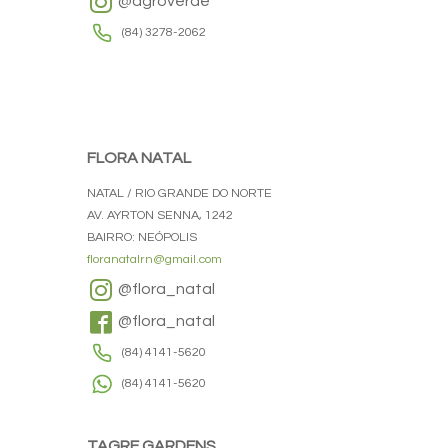
@agroverde
(84) 3278-2062
FLORA NATAL
NATAL / RIO GRANDE DO NORTE
AV. AYRTON SENNA, 1242
BAIRRO: NEÓPOLIS
floranatalrn@gmail.com
@flora_natal
@flora_natal
(84) 4141-5620
(84) 4141-5620
TAGRE GARDENS