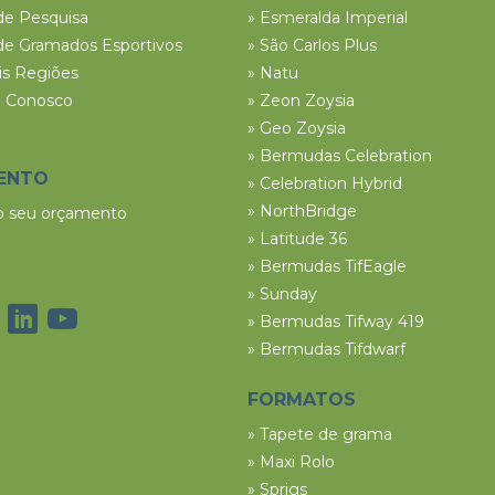
de Pesquisa
» Esmeralda Imperial
de Gramados Esportivos
» São Carlos Plus
ais Regiões
» Natu
e Conosco
» Zeon Zoysia
» Geo Zoysia
» Bermudas Celebration
ENTO
» Celebration Hybrid
» NorthBridge
 o seu orçamento
» Latitude 36
» Bermudas TifEagle
» Sunday
» Bermudas Tifway 419
» Bermudas Tifdwarf
FORMATOS
» Tapete de grama
» Maxi Rolo
» Sprigs