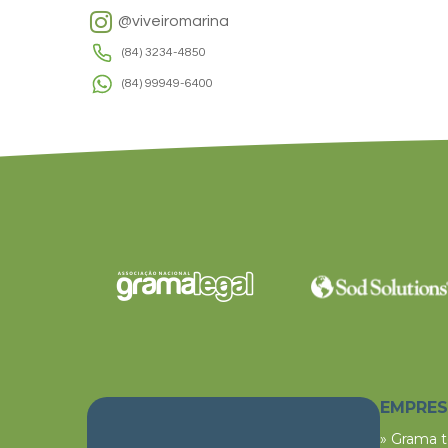
@viveiromarina
(84) 3234-4850
(84) 99949-6400
EMPRE
» Grama 