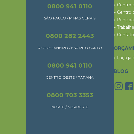
» Centro 
0800 941 0110
» Centro 
SÃO PAULO / MINAS GERAIS
» Princip
» Trabalh
» Contato
0800 282 2443
RIO DE JANEIRO / ESPÍRITO SANTO
ORÇAM
» Faça já
0800 941 0110
BLOG
CENTRO OESTE / PARANÁ
0800 703 3353
NORTE / NORDESTE