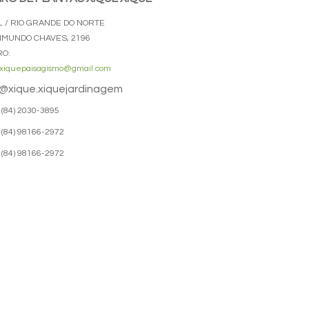
L / RIO GRANDE DO NORTE
AIMUNDO CHAVES, 2196
RO:
xiquepaisagismo@gmail.com
@xique.xiquejardinagem
(84) 2030-3895
(84) 98166-2972
(84) 98166-2972