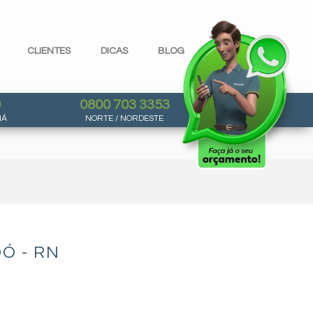
CLIENTES
DICAS
BLOG
0
0800 703 3353
NÁ
NORTE / NORDESTE
Ó - RN