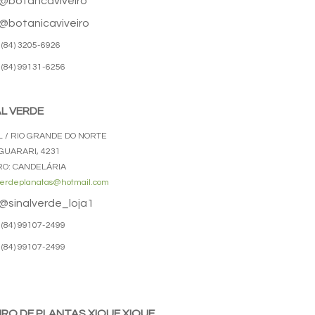
@botancaviveiro
@botanicaviveiro
(84) 3205-6926
(84) 99131-6256
AL VERDE
L / RIO GRANDE DO NORTE
AGUARARI, 4231
RO: CANDELÁRIA
verdeplanatas@hotmail.com
@sinalverde_loja1
(84) 99107-2499
(84) 99107-2499
EIRO DE PLANTAS XIQUE XIQUE