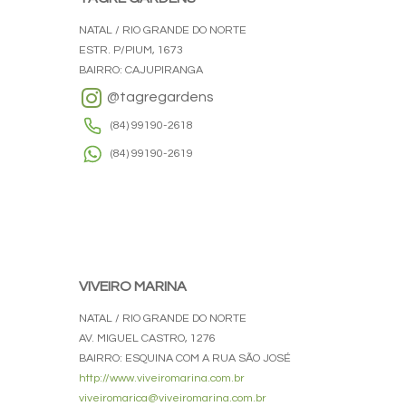
NATAL / RIO GRANDE DO NORTE
ESTR. P/PIUM, 1673
BAIRRO: CAJUPIRANGA
@tagregardens
(84) 99190-2618
(84) 99190-2619
VIVEIRO MARINA
NATAL / RIO GRANDE DO NORTE
AV. MIGUEL CASTRO, 1276
BAIRRO: ESQUINA COM A RUA SÃO JOSÉ
http://www.viveiromarina.com.br
viveiromarica@viveiromarina.com.br