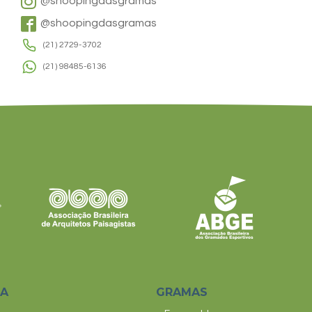
@shoopingdasgramas
@shoopingdasgramas
(21) 2729-3702
(21) 98485-6136
SA
GRAMAS