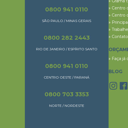
» Grama 
» Centro 
0800 941 0110
» Centro 
SÃO PAULO / MINAS GERAIS
» Princip
» Trabalh
» Contato
0800 282 2443
RIO DE JANEIRO / ESPÍRITO SANTO
ORÇAM
» Faça já
0800 941 0110
BLOG
CENTRO OESTE / PARANÁ
0800 703 3353
NORTE / NORDESTE