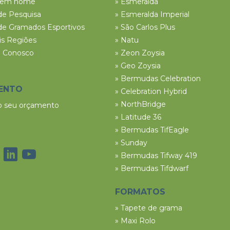
tem nome
» Esmeralda
de Pesquisa
» Esmeralda Imperial
de Gramados Esportivos
» São Carlos Plus
ais Regiões
» Natu
e Conosco
» Zeon Zoysia
» Geo Zoysia
» Bermudas Celebration
ENTO
» Celebration Hybrid
» NorthBridge
 o seu orçamento
» Latitude 36
» Bermudas TifEagle
» Sunday
» Bermudas Tifway 419
» Bermudas Tifdwarf
FORMATOS
» Tapete de grama
» Maxi Rolo