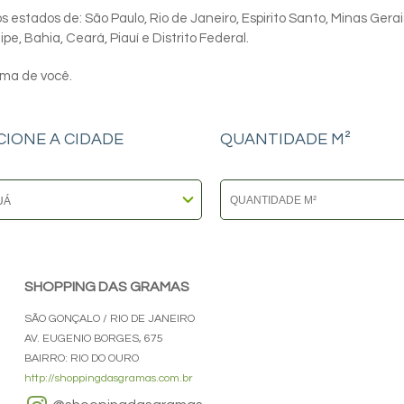
 estados de: São Paulo, Rio de Janeiro, Espirito Santo, Minas Gerai
e, Bahia, Ceará, Piauí e Distrito Federal.
ima de você.
CIONE A CIDADE
QUANTIDADE M²
SHOPPING DAS GRAMAS
SÃO GONÇALO / RIO DE JANEIRO
AV. EUGENIO BORGES, 675
BAIRRO: RIO DO OURO
http://shoppingdasgramas.com.br