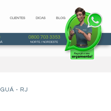
CLIENTES
DICAS
BLOG
0
0800 703 3353
NÁ
NORTE / NORDESTE
GUÁ - RJ