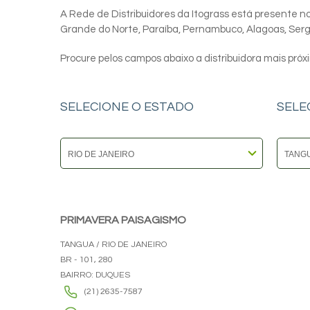
A Rede de Distribuidores da Itograss está presente nos
Grande do Norte, Paraíba, Pernambuco, Alagoas, Sergip
Procure pelos campos abaixo a distribuidora mais próx
SELECIONE O ESTADO
SELE
PRIMAVERA PAISAGISMO
TANGUA / RIO DE JANEIRO
BR - 101, 280
BAIRRO: DUQUES
(21) 2635-7587