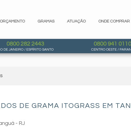
ORÇAMENTO
GRAMAS
ATUAÇÃO
ONDE COMPRAR
0800 282 2443
0800 941 011
IO DE JANEIRO / ESPÍRITO SANTO
CENTRO OESTE / PARA
AS
DOS DE GRAMA ITOGRASS EM TAN
anguá - RJ