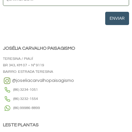
ENVIAR
JOSÉLIA CARVALHO PAISAGISMO
TERESINA / PIAUÍ
BR 343, KM 07 – Nº 9119
BAIRRO: ESTRADA TERESINA
@joseliacarvalhopaisagismo
(86) 3234-1051
(86) 3232-1554
(86) 99986-8899
LESTE PLANTAS