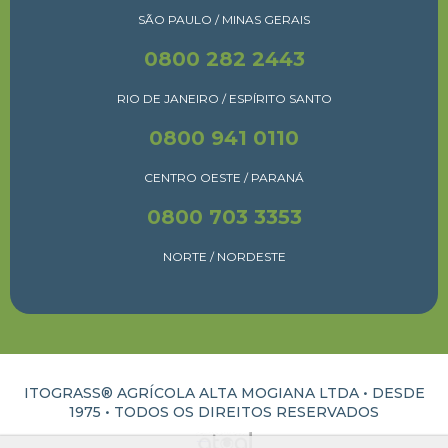
SÃO PAULO / MINAS GERAIS
0800 282 2443
RIO DE JANEIRO / ESPÍRITO SANTO
0800 941 0110
CENTRO OESTE / PARANÁ
0800 703 3353
NORTE / NORDESTE
ITOGRASS® AGRÍCOLA ALTA MOGIANA LTDA • DESDE
1975 •
TODOS OS DIREITOS RESERVADOS
ATUAL INTERATIVA | CRIAÇÃO E DESENVOLVIMENTO DE SITES EM RIBEIRÃO PRETO