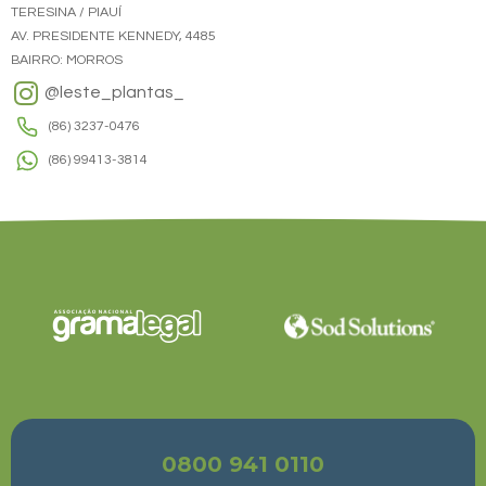
TERESINA / PIAUÍ
AV. PRESIDENTE KENNEDY, 4485
BAIRRO: MORROS
@leste_plantas_
(86) 3237-0476
(86) 99413-3814
0800 941 0110