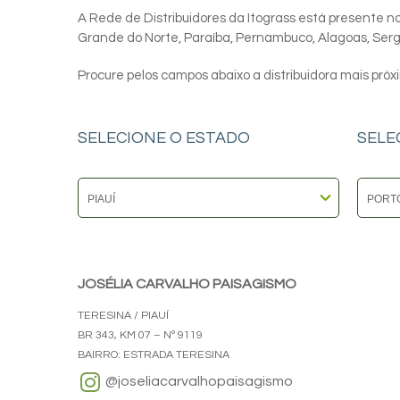
A Rede de Distribuidores da Itograss está presente nos
Grande do Norte, Paraíba, Pernambuco, Alagoas, Sergip
Procure pelos campos abaixo a distribuidora mais próx
SELECIONE O ESTADO
SELE
JOSÉLIA CARVALHO PAISAGISMO
TERESINA / PIAUÍ
BR 343, KM 07 – Nº 9119
BAIRRO: ESTRADA TERESINA
@joseliacarvalhopaisagismo