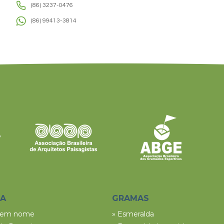
(86) 3237-0476
(86) 99413-3814
SA
GRAMAS
tem nome
» Esmeralda