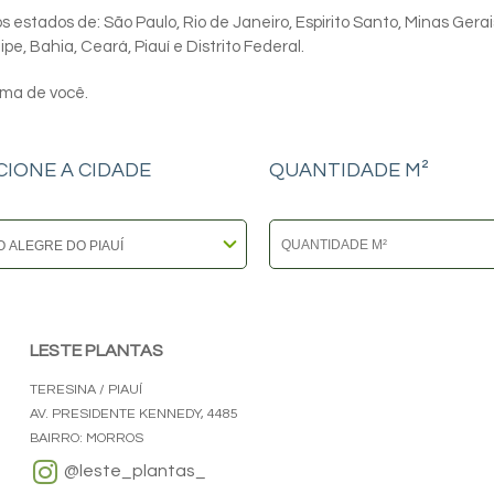
 estados de: São Paulo, Rio de Janeiro, Espirito Santo, Minas Gerai
e, Bahia, Ceará, Piauí e Distrito Federal.
ima de você.
CIONE A CIDADE
QUANTIDADE M²
LESTE PLANTAS
TERESINA / PIAUÍ
AV. PRESIDENTE KENNEDY, 4485
BAIRRO: MORROS
@leste_plantas_