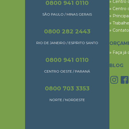
» Centro 
0800 941 0110
» Centro 
SÃO PAULO / MINAS GERAIS
» Princip
» Trabalh
» Contato
0800 282 2443
RIO DE JANEIRO / ESPÍRITO SANTO
ORÇAM
» Faça já
0800 941 0110
BLOG
CENTRO OESTE / PARANÁ
0800 703 3353
NORTE / NORDESTE