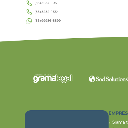
(86) 3234-1051
(86) 3232-1554
(86) 99986-8899
EMPRE
» Grama 