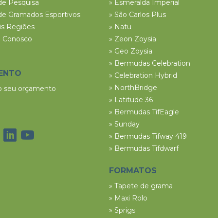
de Pesquisa
» Esmeralda Imperial
de Gramados Esportivos
» São Carlos Plus
ais Regiões
» Natu
e Conosco
» Zeon Zoysia
» Geo Zoysia
» Bermudas Celebration
ENTO
» Celebration Hybrid
» NorthBridge
 o seu orçamento
» Latitude 36
» Bermudas TifEagle
» Sunday
» Bermudas Tifway 419
» Bermudas Tifdwarf
FORMATOS
» Tapete de grama
» Maxi Rolo
» Sprigs