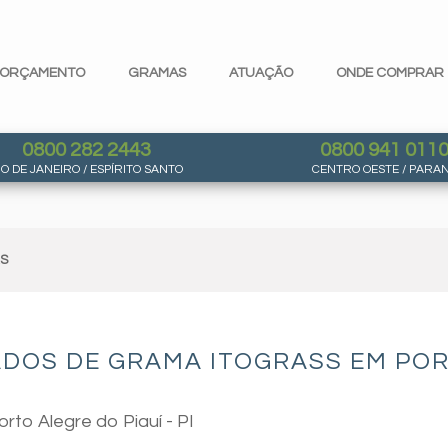
ORÇAMENTO
GRAMAS
ATUAÇÃO
ONDE COMPRAR
0800 282 2443
0800 941 011
IO DE JANEIRO / ESPÍRITO SANTO
CENTRO OESTE / PARA
AS
DOS DE GRAMA ITOGRASS EM PORTO
rto Alegre do Piauí - PI