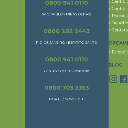
» Centro 
0800 941 0110
» Centro 
SÃO PAULO / MINAS GERAIS
» Princip
» Trabalh
» Contato
0800 282 2443
RIO DE JANEIRO / ESPÍRITO SANTO
ORÇAM
» Faça já
0800 941 0110
BLOG
CENTRO OESTE / PARANÁ
0800 703 3353
NORTE / NORDESTE