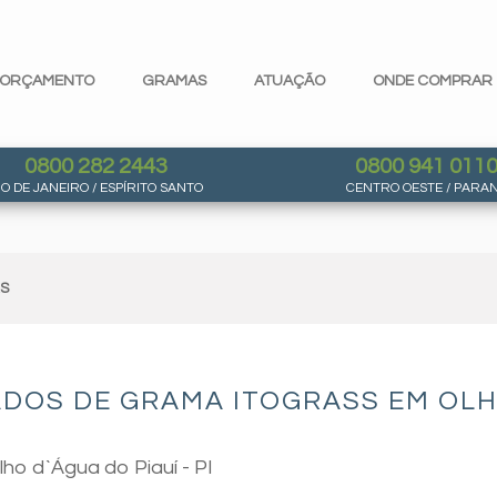
ORÇAMENTO
GRAMAS
ATUAÇÃO
ONDE COMPRAR
0800 282 2443
0800 941 011
IO DE JANEIRO / ESPÍRITO SANTO
CENTRO OESTE / PARA
AS
DOS DE GRAMA ITOGRASS EM OLHO 
ho d`Água do Piauí - PI