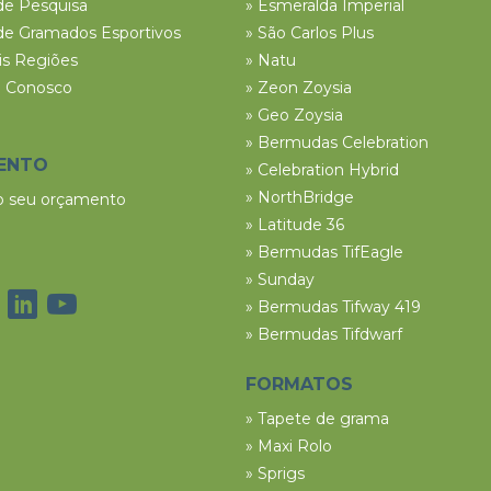
de Pesquisa
» Esmeralda Imperial
de Gramados Esportivos
» São Carlos Plus
ais Regiões
» Natu
e Conosco
» Zeon Zoysia
» Geo Zoysia
» Bermudas Celebration
ENTO
» Celebration Hybrid
» NorthBridge
 o seu orçamento
» Latitude 36
» Bermudas TifEagle
» Sunday
» Bermudas Tifway 419
» Bermudas Tifdwarf
FORMATOS
» Tapete de grama
» Maxi Rolo
» Sprigs