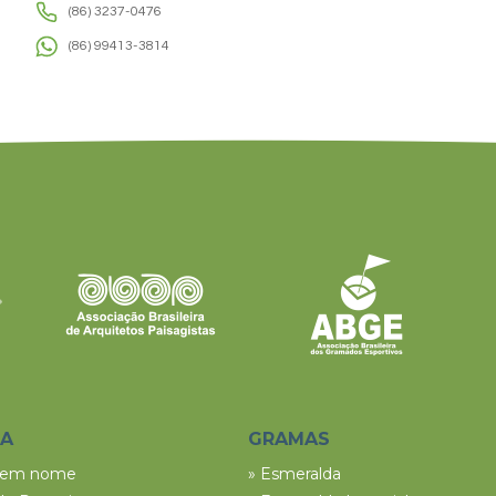
(86) 3237-0476
(86) 99413-3814
SA
GRAMAS
tem nome
» Esmeralda