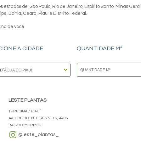
 estados de: São Paulo, Rio de Janeiro, Espirito Santo, Minas Gerai
e, Bahia, Ceará, Piauí e Distrito Federal.
ima de você.
CIONE A CIDADE
QUANTIDADE M²
LESTE PLANTAS
TERESINA / PIAUÍ
AV. PRESIDENTE KENNEDY, 4485
BAIRRO: MORROS
@leste_plantas_