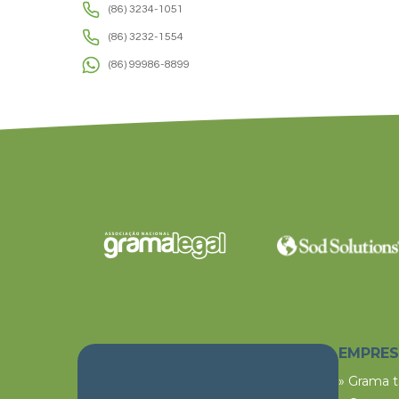
(86) 3234-1051
(86) 3232-1554
(86) 99986-8899
EMPRE
» Grama 