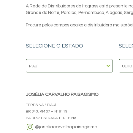
A Rede de Distribuidores da Itograss está presente nos
Grande do Norte, Paraíba, Pernambuco, Alagoas, Sergip
Procure pelos campos abaixo a distribuidora mais próx
SELECIONE O ESTADO
SELE
JOSÉLIA CARVALHO PAISAGISMO
TERESINA / PIAUÍ
BR 343, KM 07 – Nº 9119
BAIRRO: ESTRADA TERESINA
@joseliacarvalhopaisagismo