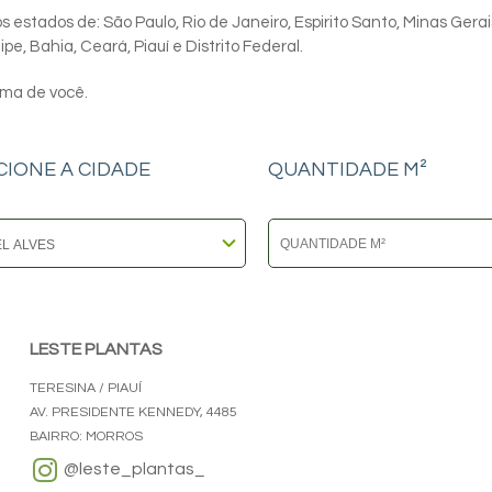
 estados de: São Paulo, Rio de Janeiro, Espirito Santo, Minas Gerai
e, Bahia, Ceará, Piauí e Distrito Federal.
ima de você.
CIONE A CIDADE
QUANTIDADE M²
LESTE PLANTAS
TERESINA / PIAUÍ
AV. PRESIDENTE KENNEDY, 4485
BAIRRO: MORROS
@leste_plantas_