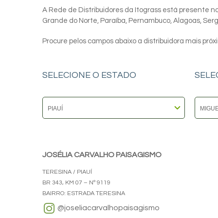
A Rede de Distribuidores da Itograss está presente nos
Grande do Norte, Paraíba, Pernambuco, Alagoas, Sergip
Procure pelos campos abaixo a distribuidora mais próx
SELECIONE O ESTADO
SELE
JOSÉLIA CARVALHO PAISAGISMO
TERESINA / PIAUÍ
BR 343, KM 07 – Nº 9119
BAIRRO: ESTRADA TERESINA
@joseliacarvalhopaisagismo