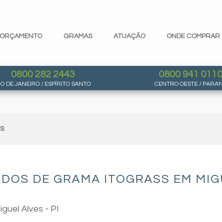
ORÇAMENTO
GRAMAS
ATUAÇÃO
ONDE COMPRAR
0800 282 2443
0800 941 011
IO DE JANEIRO / ESPÍRITO SANTO
CENTRO OESTE / PARA
AS
DOS DE GRAMA ITOGRASS EM MIGU
guel Alves - PI