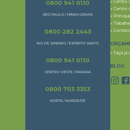
» Centro 
0800 941 0110
» Centro 
SÃO PAULO / MINAS GERAIS
» Princip
» Trabalh
» Contato
0800 282 2443
RIO DE JANEIRO / ESPÍRITO SANTO
ORÇAM
» Faça já
0800 941 0110
BLOG
CENTRO OESTE / PARANÁ
0800 703 3353
NORTE / NORDESTE