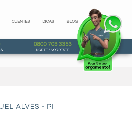
CLIENTES
DICAS
BLOG
0
0800 703 3353
NÁ
NORTE / NORDESTE
EL ALVES - PI