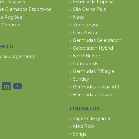
de Pesquisa
» Esmeralda Imperial
de Gramados Esportivos
» São Carlos Plus
ais Regiões
» Natu
e Conosco
» Zeon Zoysia
» Geo Zoysia
» Bermudas Celebration
ENTO
» Celebration Hybrid
» NorthBridge
 o seu orçamento
» Latitude 36
» Bermudas TifEagle
» Sunday
» Bermudas Tifway 419
» Bermudas Tifdwarf
FORMATOS
» Tapete de grama
» Maxi Rolo
» Sprigs