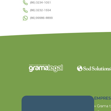
(86) 3234-1051
(86) 3232-1554
(86) 99986-8899
EMPRE
» Grama 