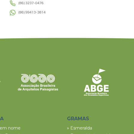
(86) 3237-0476
(86) 99413-3814
SA
GRAMAS
tem nome
» Esmeralda