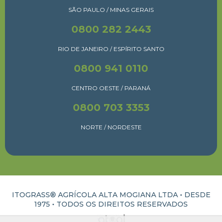
SÃO PAULO / MINAS GERAIS
0800 282 2443
RIO DE JANEIRO / ESPÍRITO SANTO
0800 941 0110
CENTRO OESTE / PARANÁ
0800 703 3353
NORTE / NORDESTE
ITOGRASS® AGRÍCOLA ALTA MOGIANA LTDA • DESDE
1975 •
TODOS OS DIREITOS RESERVADOS
ATUAL INTERATIVA | CRIAÇÃO E DESENVOLVIMENTO DE SITES EM RIBEIRÃO PRETO