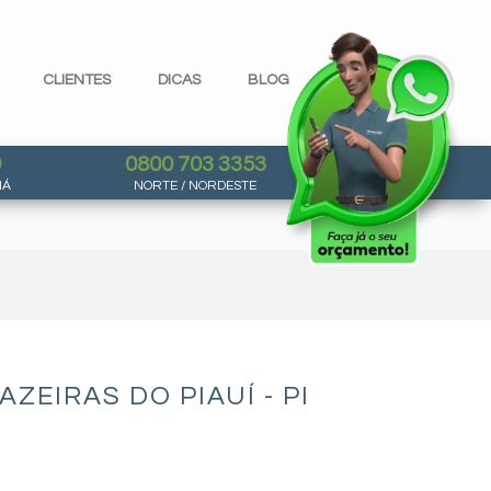
CLIENTES
DICAS
BLOG
0
0800 703 3353
NÁ
NORTE / NORDESTE
EIRAS DO PIAUÍ - PI