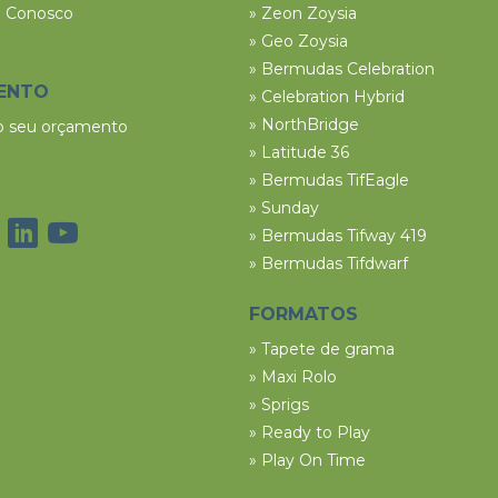
e Conosco
» Zeon Zoysia
» Geo Zoysia
» Bermudas Celebration
ENTO
» Celebration Hybrid
» NorthBridge
 o seu orçamento
» Latitude 36
» Bermudas TifEagle
» Sunday
» Bermudas Tifway 419
» Bermudas Tifdwarf
FORMATOS
» Tapete de grama
» Maxi Rolo
» Sprigs
» Ready to Play
» Play On Time