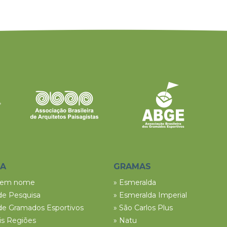
SA
GRAMAS
tem nome
» Esmeralda
de Pesquisa
» Esmeralda Imperial
de Gramados Esportivos
» São Carlos Plus
ais Regiões
» Natu