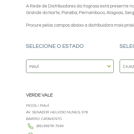
A Rede de Distribuidores da Itograss está presente nos
Grande do Norte, Paraíba, Pernambuco, Alagoas, Sergip
Procure pelos campos abaixo a distribuidora mais próx
SELECIONE O ESTADO
SELE
VERDE VALE
PICOS / PIAUÍ
AV. SENADOR HELVIDIO NUNES, 978
BAIRRO: CATAVENTO
(89) 99978-7049