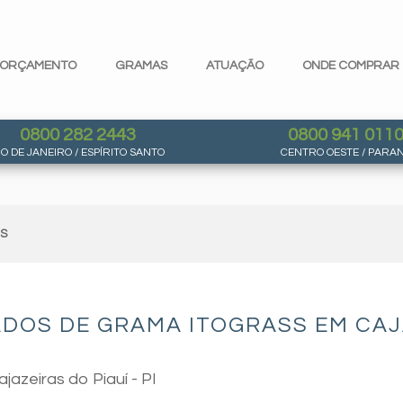
ORÇAMENTO
GRAMAS
ATUAÇÃO
ONDE COMPRAR
0800 282 2443
0800 941 011
IO DE JANEIRO / ESPÍRITO SANTO
CENTRO OESTE / PARA
AS
DOS DE GRAMA ITOGRASS EM CAJAZ
jazeiras do Piauí - PI