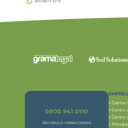
(89) 98814-0218
EMPRE
» Grama 
» Centro 
0800 941 0110
» Centro 
SÃO PAULO / MINAS GERAIS
» Princip