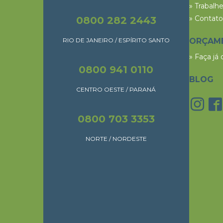
» Trabalh
» Contato
0800 282 2443
RIO DE JANEIRO / ESPÍRITO SANTO
ORÇAM
» Faça já
0800 941 0110
BLOG
CENTRO OESTE / PARANÁ
0800 703 3353
NORTE / NORDESTE