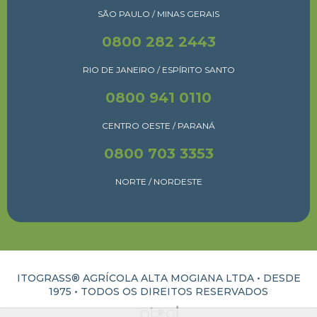
SÃO PAULO / MINAS GERAIS
0800 282 2443
RIO DE JANEIRO / ESPÍRITO SANTO
0800 941 0110
CENTRO OESTE / PARANÁ
0800 703 3353
NORTE / NORDESTE
ITOGRASS® AGRÍCOLA ALTA MOGIANA LTDA • DESDE
1975 •
TODOS OS DIREITOS RESERVADOS
ATUAL INTERATIVA | CRIAÇÃO E DESENVOLVIMENTO DE SITES EM RIBEIRÃO PRETO