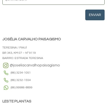
ENVIAR
JOSÉLIA CARVALHO PAISAGISMO
TERESINA / PIAUÍ
BR 343, KM 07 – Nº 9119
BAIRRO: ESTRADA TERESINA
@joseliacarvalhopaisagismo
(86) 3234-1051
(86) 3232-1554
(86) 99986-8899
LESTE PLANTAS