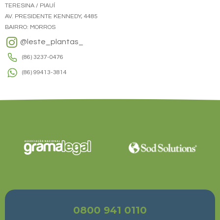
TERESINA / PIAUÍ
AV. PRESIDENTE KENNEDY, 4485
BAIRRO: MORROS
@leste_plantas_
(86) 3237-0476
(86) 99413-3814
0800 941 0110