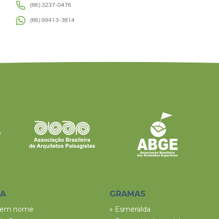
(86) 3237-0476
(86) 99413-3814
SA
GRAMAS
tem nome
» Esmeralda