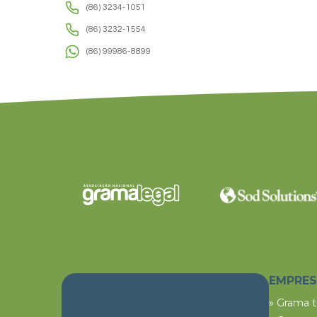
(86) 3234-1051
(86) 3232-1554
(86) 99986-8899
EMPRE
» Grama 