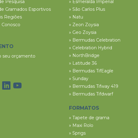
de Pesquisa
» Esmeralda Imperial
de Gramados Esportivos
» São Carlos Plus
ais Regiões
» Natu
e Conosco
» Zeon Zoysia
» Geo Zoysia
» Bermudas Celebration
ENTO
» Celebration Hybrid
» NorthBridge
 o seu orçamento
» Latitude 36
» Bermudas TifEagle
» Sunday
» Bermudas Tifway 419
» Bermudas Tifdwarf
FORMATOS
» Tapete de grama
» Maxi Rolo
» Sprigs