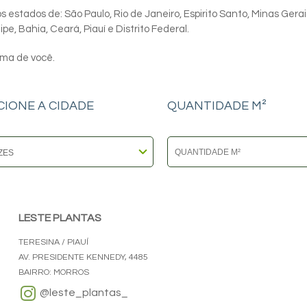
 estados de: São Paulo, Rio de Janeiro, Espirito Santo, Minas Gerai
e, Bahia, Ceará, Piauí e Distrito Federal.
ima de você.
CIONE A CIDADE
QUANTIDADE M²
LESTE PLANTAS
TERESINA / PIAUÍ
AV. PRESIDENTE KENNEDY, 4485
BAIRRO: MORROS
@leste_plantas_