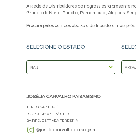
A Rede de Distribuidores da Itograss está presente nos
Grande do Norte, Paraíba, Pernambuco, Alagoas, Sergip
Procure pelos campos abaixo a distribuidora mais próx
SELECIONE O ESTADO
SELE
JOSÉLIA CARVALHO PAISAGISMO
TERESINA / PIAUÍ
BR 343, KM 07 – Nº 9119
BAIRRO: ESTRADA TERESINA
@joseliacarvalhopaisagismo