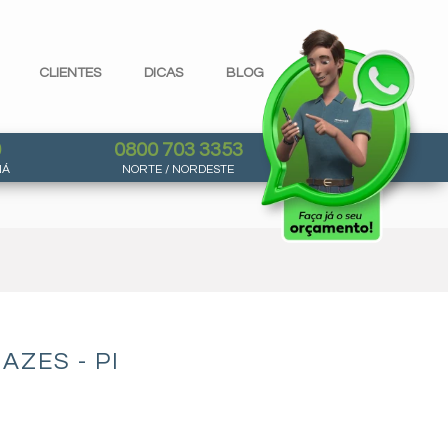
CLIENTES
DICAS
BLOG
0
0800 703 3353
NÁ
NORTE / NORDESTE
ZES - PI