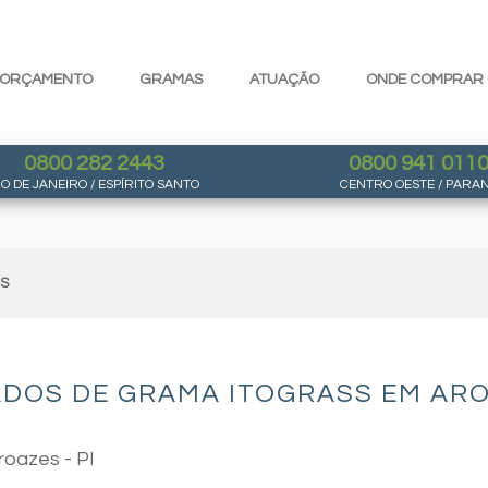
ORÇAMENTO
GRAMAS
ATUAÇÃO
ONDE COMPRAR
0800 282 2443
0800 941 011
IO DE JANEIRO / ESPÍRITO SANTO
CENTRO OESTE / PARA
AS
DOS DE GRAMA ITOGRASS EM AROA
roazes - PI