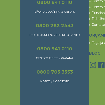
» Centro 
0800 941 0110
» Centro 
SÃO PAULO / MINAS GERAIS
» Princip
» Trabalh
» Contato
0800 282 2443
RIO DE JANEIRO / ESPÍRITO SANTO
ORÇAM
» Faça já
0800 941 0110
BLOG
CENTRO OESTE / PARANÁ
0800 703 3353
NORTE / NORDESTE