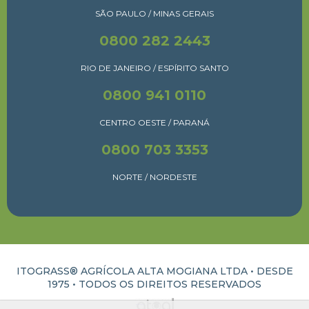
SÃO PAULO / MINAS GERAIS
0800 282 2443
RIO DE JANEIRO / ESPÍRITO SANTO
0800 941 0110
CENTRO OESTE / PARANÁ
0800 703 3353
NORTE / NORDESTE
ITOGRASS® AGRÍCOLA ALTA MOGIANA LTDA • DESDE
1975 •
TODOS OS DIREITOS RESERVADOS
ATUAL INTERATIVA | CRIAÇÃO E DESENVOLVIMENTO DE SITES EM RIBEIRÃO PRETO