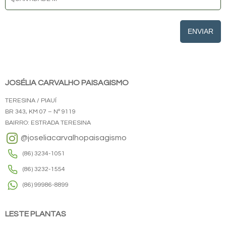
ENVIAR
JOSÉLIA CARVALHO PAISAGISMO
TERESINA / PIAUÍ
BR 343, KM 07 – Nº 9119
BAIRRO: ESTRADA TERESINA
@joseliacarvalhopaisagismo
(86) 3234-1051
(86) 3232-1554
(86) 99986-8899
LESTE PLANTAS