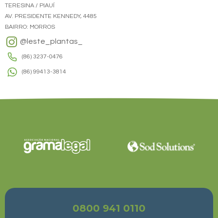
TERESINA / PIAUÍ
AV. PRESIDENTE KENNEDY, 4485
BAIRRO: MORROS
@leste_plantas_
(86) 3237-0476
(86) 99413-3814
0800 941 0110