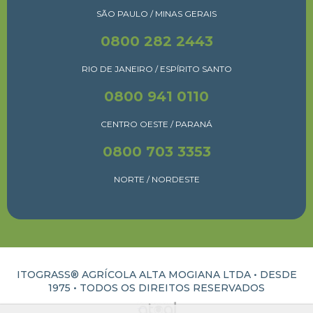
SÃO PAULO / MINAS GERAIS
0800 282 2443
RIO DE JANEIRO / ESPÍRITO SANTO
0800 941 0110
CENTRO OESTE / PARANÁ
0800 703 3353
NORTE / NORDESTE
ITOGRASS® AGRÍCOLA ALTA MOGIANA LTDA • DESDE
1975 •
TODOS OS DIREITOS RESERVADOS
ATUAL INTERATIVA | CRIAÇÃO E DESENVOLVIMENTO DE SITES EM RIBEIRÃO PRETO