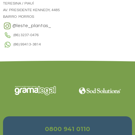
TERESINA / PIAUÍ
AV. PRESIDENTE KENNEDY, 4485
BAIRRO: MORROS
@leste_plantas_
(86) 3237-0476
(86) 99413-3814
0800 941 0110