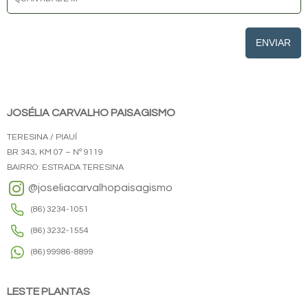
ENVIAR
JOSÉLIA CARVALHO PAISAGISMO
TERESINA / PIAUÍ
BR 343, KM 07 – Nº 9119
BAIRRO: ESTRADA TERESINA
@joseliacarvalhopaisagismo
(86) 3234-1051
(86) 3232-1554
(86) 99986-8899
LESTE PLANTAS