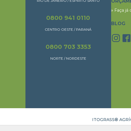
RIO DE JANEIRO / ESPÍRITO SANTO
ORÇAM
» Faça já
0800 941 0110
BLOG
CENTRO OESTE / PARANÁ
0800 703 3353
NORTE / NORDESTE
ITOGRASS® AGRÍC