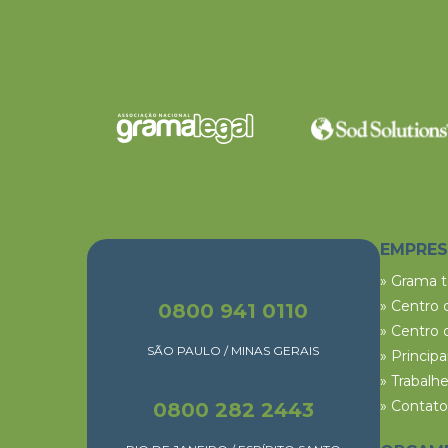
EMPRE
» Grama 
» Centro 
0800 941 0110
» Centro 
SÃO PAULO / MINAS GERAIS
» Princip
» Trabalh
» Contato
0800 282 2443