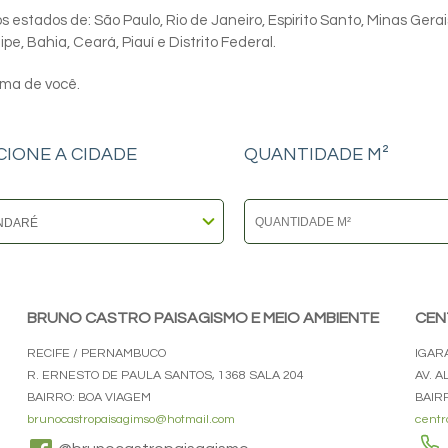
 estados de: São Paulo, Rio de Janeiro, Espirito Santo, Minas Gerai
e, Bahia, Ceará, Piauí e Distrito Federal.
ima de você.
CIONE A CIDADE
QUANTIDADE M²
BRUNO CASTRO PAISAGISMO E MEIO AMBIENTE
CEN
RECIFE / PERNAMBUCO
IGAR
R. ERNESTO DE PAULA SANTOS, 1368 SALA 204
AV. 
BAIRRO: BOA VIAGEM
BAIR
brunocastropaisagimso@hotmail.com
centr