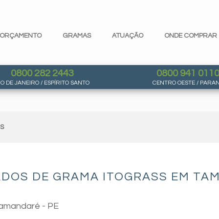
ORÇAMENTO
GRAMAS
ATUAÇÃO
ONDE COMPRAR
0800 282 2443
0800 941 011
IO DE JANEIRO / ESPÍRITO SANTO
CENTRO OESTE / PARA
AS
ADOS DE GRAMA ITOGRASS EM TAM
Tamandaré - PE