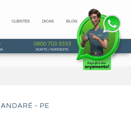
CLIENTES
DICAS
BLOG
0
0800 703 3353
NÁ
NORTE / NORDESTE
ANDARÉ - PE