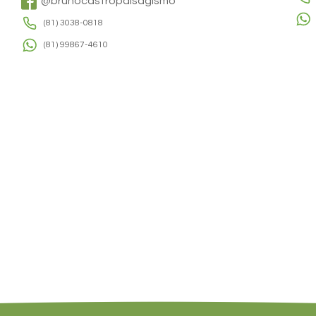
@brunocastropaisagismo
(81) 3038-0818
(81) 99867-4610