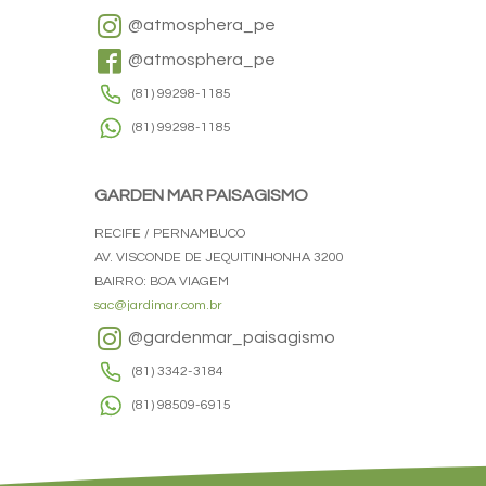
@atmosphera_pe
@atmosphera_pe
(81) 99298-1185
(81) 99298-1185
GARDEN MAR PAISAGISMO
RECIFE / PERNAMBUCO
AV. VISCONDE DE JEQUITINHONHA 3200
BAIRRO: BOA VIAGEM
sac@jardimar.com.br
@gardenmar_paisagismo
(81) 3342-3184
(81) 98509-6915