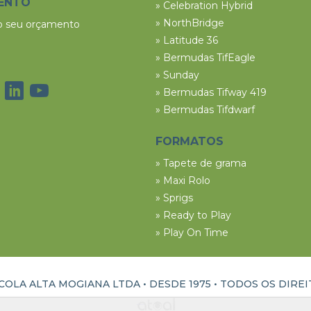
ENTO
» Celebration Hybrid
» NorthBridge
 o seu orçamento
» Latitude 36
» Bermudas TifEagle
» Sunday
» Bermudas Tifway 419
» Bermudas Tifdwarf
FORMATOS
» Tapete de grama
» Maxi Rolo
» Sprigs
» Ready to Play
» Play On Time
OLA ALTA MOGIANA LTDA • DESDE 1975 •
TODOS OS DIRE
ATUAL INTERATIVA | CRIAÇÃO E DESENVOLVIMENTO DE SITES EM RIBEIRÃO PRETO