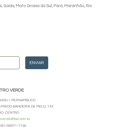
s, Goiás, Mato Grosso do Sul, Pará, Maranhão, Rio
ENVIAR
TRO VERDE
ASSU / PERNAMBUCO
ALFREDO BANDEIRA DE MELO, 133
RO: CENTRO
overde@bol.com.br
(81) 99971-7156