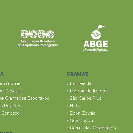
SA
GRAMAS
tem nome
» Esmeralda
de Pesquisa
» Esmeralda Imperial
de Gramados Esportivos
» São Carlos Plus
ais Regiões
» Natu
e Conosco
» Zeon Zoysia
» Geo Zoysia
» Bermudas Celebration