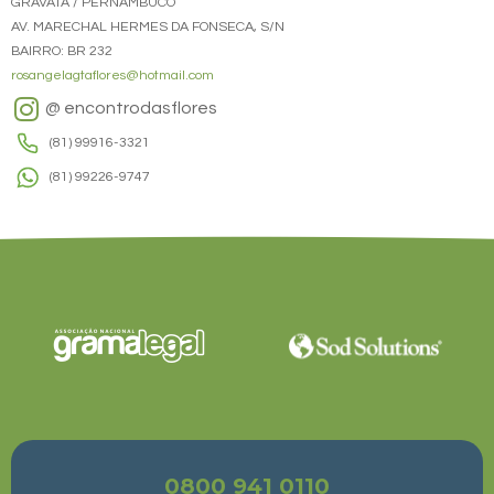
GRAVATÁ / PERNAMBUCO
AV. MARECHAL HERMES DA FONSECA, S/N
BAIRRO: BR 232
rosangelagtaflores@hotmail.com
@ encontrodasflores
(81) 99916-3321
(81) 99226-9747
0800 941 0110