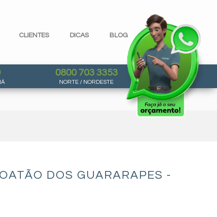
CLIENTES
DICAS
BLOG
0
0800 703 3353
NÁ
NORTE / NORDESTE
BOATÃO DOS GUARARAPES -