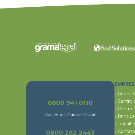
EMPRE
» Grama 
» Centro 
0800 941 0110
» Centro 
SÃO PAULO / MINAS GERAIS
» Princip
» Trabalh
» Contato
0800 282 2443