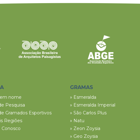
SA
GRAMAS
tem nome
» Esmeralda
de Pesquisa
» Esmeralda Imperial
de Gramados Esportivos
» São Carlos Plus
ais Regiões
» Natu
e Conosco
» Zeon Zoysia
» Geo Zoysia