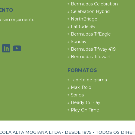
» Bermudas Celebration
ENTO
» Celebration Hybrid
» NorthBridge
 o seu orçamento
» Latitude 36
» Bermudas TifEagle
» Sunday
» Bermudas Tifway 419
» Bermudas Tifdwarf
FORMATOS
» Tapete de grama
» Maxi Rolo
» Sprigs
» Ready to Play
» Play On Time
OLA ALTA MOGIANA LTDA • DESDE 1975 •
TODOS OS DIRE