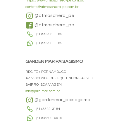
https://www.atmosphera-pe.com.br/
contato@atmosphera-pe.com.br
@atmosphera_pe
@atmosphera_pe
(81) 99298-1185
(81) 99298-1185
GARDEN MAR PAISAGISMO
RECIFE / PERNAMBUCO
AV. VISCONDE DE JEQUITINHONHA 3200
BAIRRO: BOA VIAGEM
sac@jardimar.com.br
@gardenmar_paisagismo
(81) 3342-3184
(81) 98509-6915