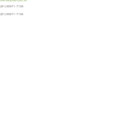
overde@bol.com.br
(81) 99971-7156
(81) 99971-7156