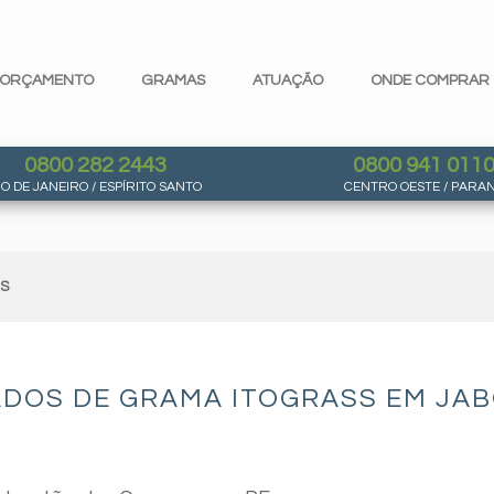
ORÇAMENTO
GRAMAS
ATUAÇÃO
ONDE COMPRAR
0800 282 2443
0800 941 011
IO DE JANEIRO / ESPÍRITO SANTO
CENTRO OESTE / PARA
AS
ADOS DE GRAMA ITOGRASS EM JA