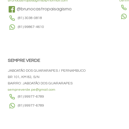
brunocastropaisagimso@hotmail.com
centr
@brunocastropaisagismo
(81) 3038-0818
(81) 99867-4610
SEMPRE VERDE
JABOATÃO DOS GUARARAPES / PERNAMBUCO
BR 101, KM 82, S/N
BAIRRO: JABOATÃO DOS GUARARAPES
sempreverde.pe@gmail.com
(81) 99977-6789
(81) 99977-6789