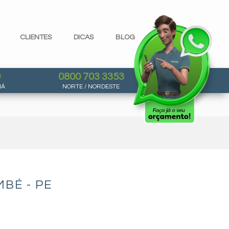
CLIENTES
DICAS
BLOG
0
0800 703 3353
NÁ
NORTE / NORDESTE
BÉ - PE