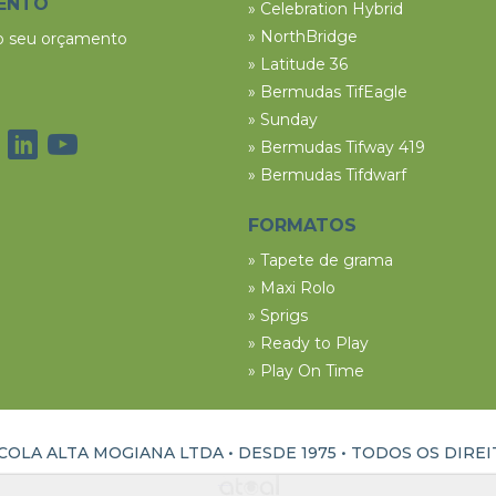
ENTO
» Celebration Hybrid
» NorthBridge
 o seu orçamento
» Latitude 36
» Bermudas TifEagle
» Sunday
» Bermudas Tifway 419
» Bermudas Tifdwarf
FORMATOS
» Tapete de grama
» Maxi Rolo
» Sprigs
» Ready to Play
» Play On Time
OLA ALTA MOGIANA LTDA • DESDE 1975 •
TODOS OS DIRE
ATUAL INTERATIVA | CRIAÇÃO E DESENVOLVIMENTO DE SITES EM RIBEIRÃO PRETO