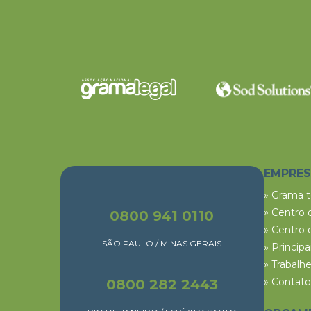
EMPRE
» Grama 
» Centro 
0800 941 0110
» Centro 
SÃO PAULO / MINAS GERAIS
» Princip
» Trabalh
» Contato
0800 282 2443