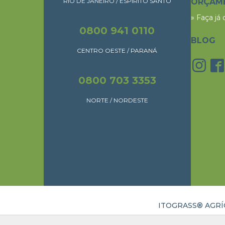
RIO DE JANEIRO / ESPÍRITO SANTO
ORÇAM
» Faça já
0800 941 0110
BLOG
CENTRO OESTE / PARANÁ
0800 703 3353
NORTE / NORDESTE
ITOGRASS® AGRÍC