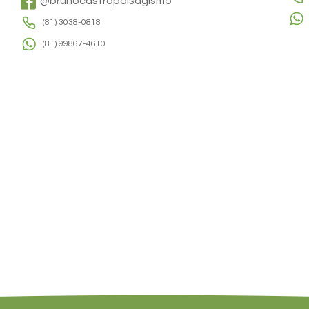
@brunocastropaisagismo
(81) 3038-0818
(81) 99867-4610