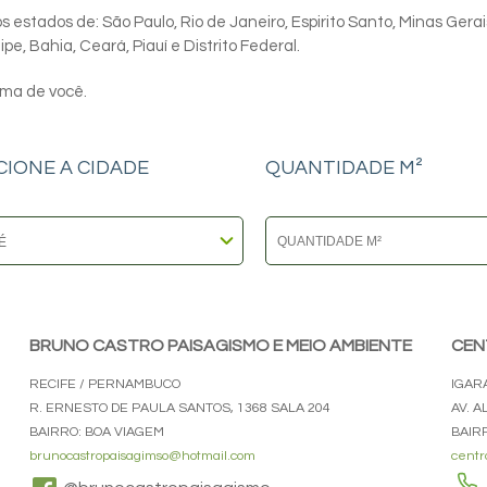
 estados de: São Paulo, Rio de Janeiro, Espirito Santo, Minas Gerai
e, Bahia, Ceará, Piauí e Distrito Federal.
ima de você.
CIONE A CIDADE
QUANTIDADE M²
BRUNO CASTRO PAISAGISMO E MEIO AMBIENTE
CEN
RECIFE / PERNAMBUCO
IGAR
R. ERNESTO DE PAULA SANTOS, 1368 SALA 204
AV. 
BAIRRO: BOA VIAGEM
BAIR
brunocastropaisagimso@hotmail.com
centr