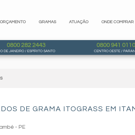
ORÇAMENTO
GRAMAS
ATUAÇÃO
ONDE COMPRAR
0800 282 2443
0800 941 011
IO DE JANEIRO / ESPÍRITO SANTO
CENTRO OESTE / PARA
AS
DOS DE GRAMA ITOGRASS EM ITAM
també - PE