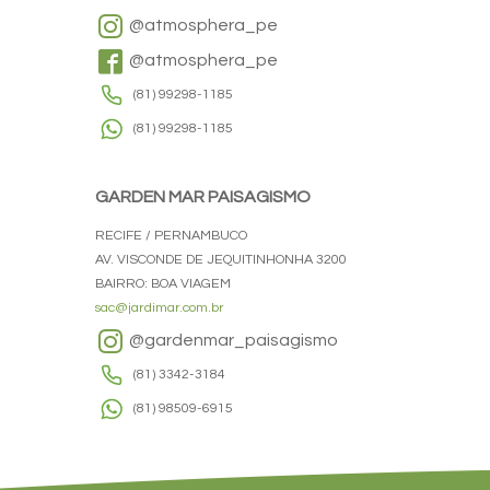
@atmosphera_pe
@atmosphera_pe
(81) 99298-1185
(81) 99298-1185
GARDEN MAR PAISAGISMO
RECIFE / PERNAMBUCO
AV. VISCONDE DE JEQUITINHONHA 3200
BAIRRO: BOA VIAGEM
sac@jardimar.com.br
@gardenmar_paisagismo
(81) 3342-3184
(81) 98509-6915