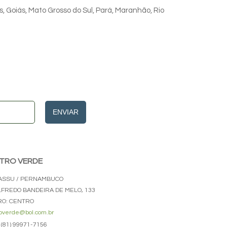
s, Goiás, Mato Grosso do Sul, Pará, Maranhão, Rio
ENVIAR
TRO VERDE
ASSU / PERNAMBUCO
ALFREDO BANDEIRA DE MELO, 133
RO: CENTRO
overde@bol.com.br
(81) 99971-7156