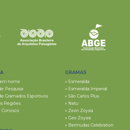
SA
GRAMAS
tem nome
» Esmeralda
de Pesquisa
» Esmeralda Imperial
de Gramados Esportivos
» São Carlos Plus
ais Regiões
» Natu
e Conosco
» Zeon Zoysia
» Geo Zoysia
» Bermudas Celebration