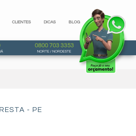
CLIENTES
DICAS
BLOG
0
0800 703 3353
NÁ
NORTE / NORDESTE
ESTA - PE