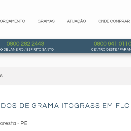
ORÇAMENTO
GRAMAS
ATUAÇÃO
ONDE COMPRAR
0800 282 2443
0800 941 011
IO DE JANEIRO / ESPÍRITO SANTO
CENTRO OESTE / PARA
AS
DOS DE GRAMA ITOGRASS EM FLOR
loresta - PE