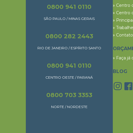
» Centro 
0800 941 0110
» Centro 
SÃO PAULO / MINAS GERAIS
» Princip
» Trabalh
» Contato
0800 282 2443
RIO DE JANEIRO / ESPÍRITO SANTO
ORÇAM
» Faça já
0800 941 0110
BLOG
CENTRO OESTE / PARANÁ
0800 703 3353
NORTE / NORDESTE