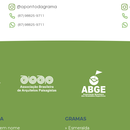
@opontodagrama
(87) 98825-9711
(87) 98825-9711
SA
GRAMAS
tem nome
» Esmeralda