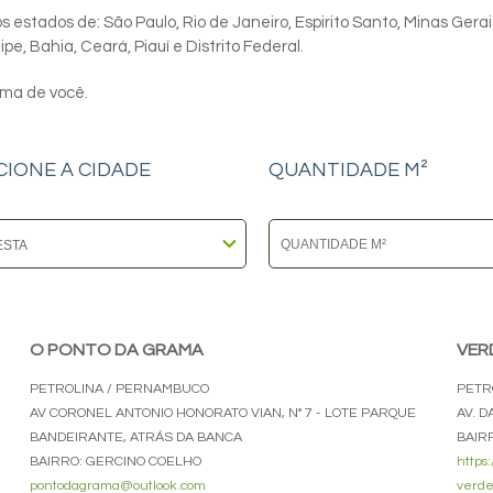
 estados de: São Paulo, Rio de Janeiro, Espirito Santo, Minas Gerai
e, Bahia, Ceará, Piauí e Distrito Federal.
ima de você.
CIONE A CIDADE
QUANTIDADE M²
O PONTO DA GRAMA
VER
PETROLINA / PERNAMBUCO
PETR
AV CORONEL ANTONIO HONORATO VIAN, N° 7 - LOTE PARQUE
AV. D
BANDEIRANTE, ATRÁS DA BANCA
BAIR
BAIRRO: GERCINO COELHO
https
pontodagrama@outlook.com
verde