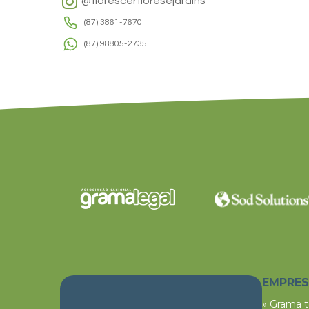
@florescerfloresejardins
(87) 3861-7670
(87) 98805-2735
EMPRE
» Grama 