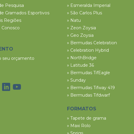
de Pesquisa
» Esmeralda Imperial
de Gramados Esportivos
» São Carlos Plus
ais Regiões
» Natu
e Conosco
» Zeon Zoysia
» Geo Zoysia
» Bermudas Celebration
ENTO
» Celebration Hybrid
» NorthBridge
 o seu orçamento
» Latitude 36
» Bermudas TifEagle
» Sunday
» Bermudas Tifway 419
» Bermudas Tifdwarf
FORMATOS
» Tapete de grama
» Maxi Rolo
» Sprigs