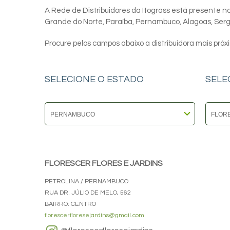
A Rede de Distribuidores da Itograss está presente nos
Grande do Norte, Paraíba, Pernambuco, Alagoas, Sergip
Procure pelos campos abaixo a distribuidora mais próx
SELECIONE O ESTADO
SELE
FLORESCER FLORES E JARDINS
PETROLINA / PERNAMBUCO
RUA DR. JÚLIO DE MELO, 562
BAIRRO: CENTRO
florescerfloresejardins@gmail.com