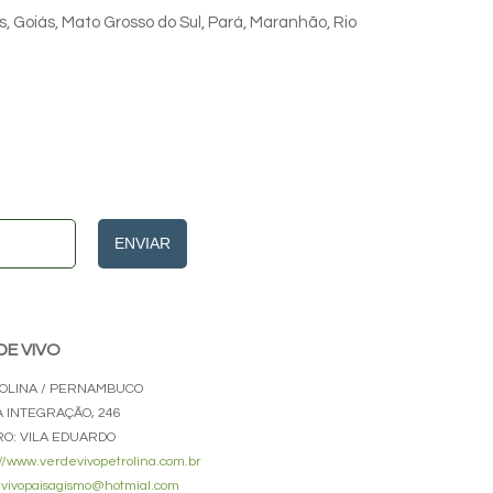
s, Goiás, Mato Grosso do Sul, Pará, Maranhão, Rio
ENVIAR
DE VIVO
OLINA / PERNAMBUCO
A INTEGRAÇÃO, 246
RO: VILA EDUARDO
://www.verdevivopetrolina.com.br
vivopaisagismo@hotmial.com