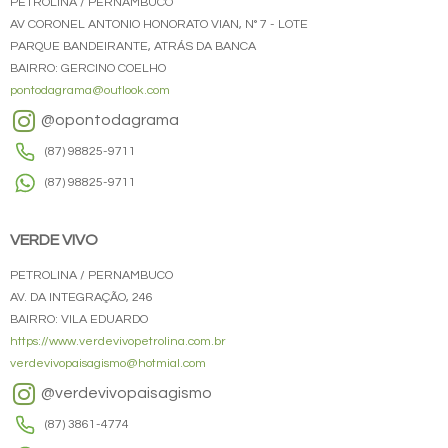
PETROLINA / PERNAMBUCO
AV CORONEL ANTONIO HONORATO VIAN, N° 7 - LOTE
PARQUE BANDEIRANTE, ATRÁS DA BANCA
BAIRRO: GERCINO COELHO
pontodagrama@outlook.com
@opontodagrama
(87) 98825-9711
(87) 98825-9711
VERDE VIVO
PETROLINA / PERNAMBUCO
AV. DA INTEGRAÇÃO, 246
BAIRRO: VILA EDUARDO
https://www.verdevivopetrolina.com.br
verdevivopaisagismo@hotmial.com
@verdevivopaisagismo
(87) 3861-4774