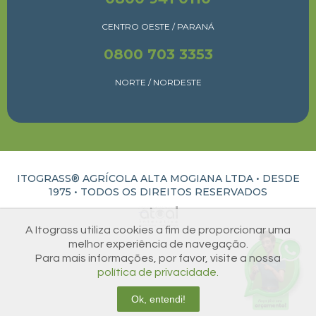
CENTRO OESTE / PARANÁ
0800 703 3353
NORTE / NORDESTE
ITOGRASS® AGRÍCOLA ALTA MOGIANA LTDA • DESDE
1975 •
TODOS OS DIREITOS RESERVADOS
ATUAL INTERATIVA | CRIAÇÃO E DESENVOLVIMENTO DE SITES EM RIBEIRÃO PRETO
A Itograss utiliza cookies a fim de proporcionar uma
melhor experiência de navegação.
Para mais informações, por favor, visite a nossa
política de privacidade.
Ok, entendi!