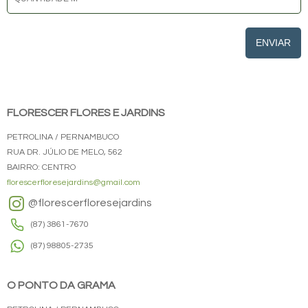
ENVIAR
FLORESCER FLORES E JARDINS
PETROLINA / PERNAMBUCO
RUA DR. JÚLIO DE MELO, 562
BAIRRO: CENTRO
florescerfloresejardins@gmail.com
@florescerfloresejardins
(87) 3861-7670
(87) 98805-2735
O PONTO DA GRAMA