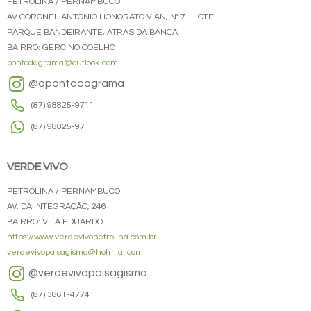
PETROLINA / PERNAMBUCO
AV CORONEL ANTONIO HONORATO VIAN, N° 7 - LOTE
PARQUE BANDEIRANTE, ATRÁS DA BANCA
BAIRRO: GERCINO COELHO
pontodagrama@outlook.com
@opontodagrama
(87) 98825-9711
(87) 98825-9711
VERDE VIVO
PETROLINA / PERNAMBUCO
AV. DA INTEGRAÇÃO, 246
BAIRRO: VILA EDUARDO
https://www.verdevivopetrolina.com.br
verdevivopaisagismo@hotmial.com
@verdevivopaisagismo
(87) 3861-4774