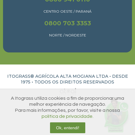
CENTRO OESTE / PARANÁ
0800 703 3353
NORTE / NORDESTE
ITOGRASS® AGRÍCOLA ALTA MOGIANA LTDA • DESDE
1975 •
TODOS OS DIREITOS RESERVADOS
ATUAL INTERATIVA | CRIAÇÃO E DESENVOLVIMENTO DE SITES EM RIBEIRÃO PRETO
A Itograss utiliza cookies a fim de proporcionar uma
melhor experiência de navegação.
Para mais informações, por favor, visite a nossa
política de privacidade.
Ok, entendi!