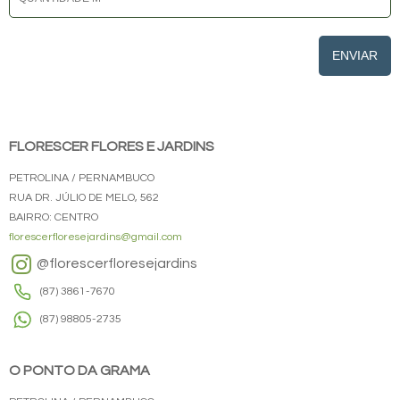
ENVIAR
FLORESCER FLORES E JARDINS
PETROLINA / PERNAMBUCO
RUA DR. JÚLIO DE MELO, 562
BAIRRO: CENTRO
florescerfloresejardins@gmail.com
@florescerfloresejardins
(87) 3861-7670
(87) 98805-2735
O PONTO DA GRAMA