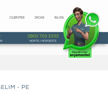
CLIENTES
DICAS
BLOG
0
0800 703 3353
NÁ
NORTE / NORDESTE
LIM - PE