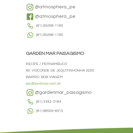
@atmosphera_pe
@atmosphera_pe
(81) 99298-1185
(81) 99298-1185
GARDEN MAR PAISAGISMO
RECIFE / PERNAMBUCO
AV. VISCONDE DE JEQUITINHONHA 3200
BAIRRO: BOA VIAGEM
sac@jardimar.com.br
@gardenmar_paisagismo
(81) 3342-3184
(81) 98509-6915