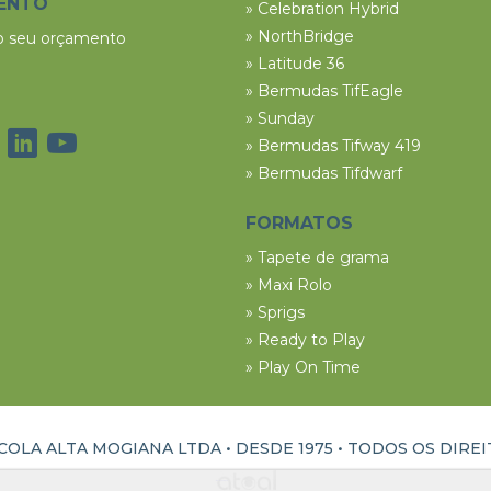
ENTO
» Celebration Hybrid
» NorthBridge
 o seu orçamento
» Latitude 36
» Bermudas TifEagle
» Sunday
» Bermudas Tifway 419
» Bermudas Tifdwarf
FORMATOS
» Tapete de grama
» Maxi Rolo
» Sprigs
» Ready to Play
» Play On Time
OLA ALTA MOGIANA LTDA • DESDE 1975 •
TODOS OS DIRE
ATUAL INTERATIVA | CRIAÇÃO E DESENVOLVIMENTO DE SITES EM RIBEIRÃO PRETO