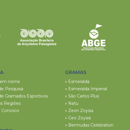
SA
GRAMAS
tem nome
» Esmeralda
de Pesquisa
» Esmeralda Imperial
de Gramados Esportivos
» São Carlos Plus
ais Regiões
» Natu
e Conosco
» Zeon Zoysia
» Geo Zoysia
» Bermudas Celebration