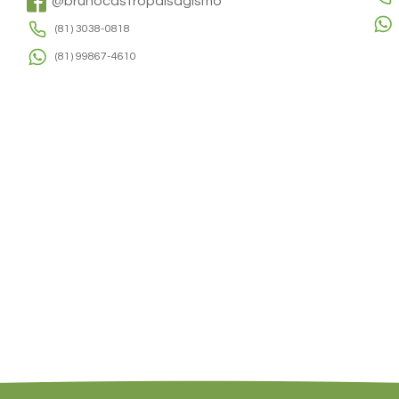
@brunocastropaisagismo
(81) 3038-0818
(81) 99867-4610