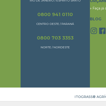
RIO DE JANEIRO / ESPÍRITO SANTO
ORÇAM
» Faça já
0800 941 0110
BLOG
CENTRO OESTE / PARANÁ
0800 703 3353
NORTE / NORDESTE
ITOGRASS® AGRÍC