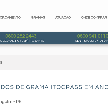
ORÇAMENTO
GRAMAS
ATUAÇÃO
ONDE COMPRAR
0800 282 2443
0800 941 011
IO DE JANEIRO / ESPÍRITO SANTO
CENTRO OESTE / PARA
AS
DOS DE GRAMA ITOGRASS EM ANGE
ngelim - PE