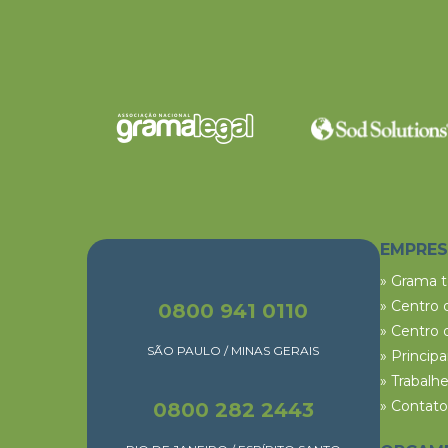
EMPRE
» Grama 
» Centro 
0800 941 0110
» Centro 
SÃO PAULO / MINAS GERAIS
» Princip
» Trabalh
» Contato
0800 282 2443