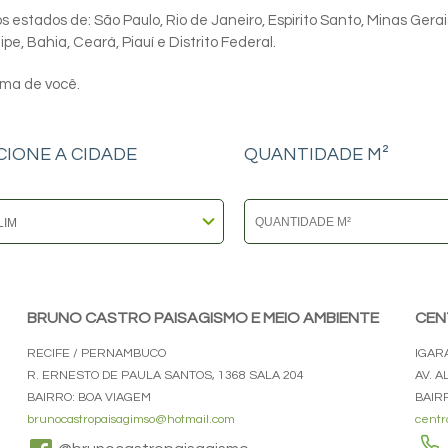
 estados de: São Paulo, Rio de Janeiro, Espirito Santo, Minas Gerai
e, Bahia, Ceará, Piauí e Distrito Federal.
ima de você.
CIONE A CIDADE
QUANTIDADE M²
BRUNO CASTRO PAISAGISMO E MEIO AMBIENTE
CEN
RECIFE / PERNAMBUCO
IGAR
R. ERNESTO DE PAULA SANTOS, 1368 SALA 204
AV. 
BAIRRO: BOA VIAGEM
BAIR
brunocastropaisagimso@hotmail.com
centr