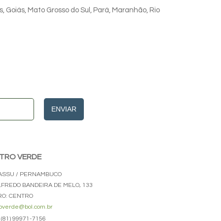
s, Goiás, Mato Grosso do Sul, Pará, Maranhão, Rio
ENVIAR
TRO VERDE
ASSU / PERNAMBUCO
ALFREDO BANDEIRA DE MELO, 133
RO: CENTRO
overde@bol.com.br
(81) 99971-7156